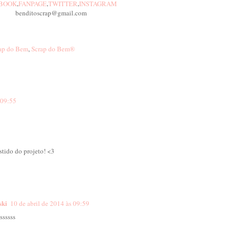
BOOK
.
FANPAGE
.
TWITTER
.
INSTAGRAM
benditoscrap@gmail.com
ap do Bem
,
Scrap do Bem®
 09:55
istido do projeto! <3
ski
10 de abril de 2014 às 09:59
ssssss