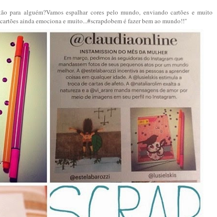
ão para alguém?Vamos espalhar cores pelo mundo, enviando cartões e muito
 cartões ainda emociona e muito...#scrapdobem é fazer bem ao mundo!!"