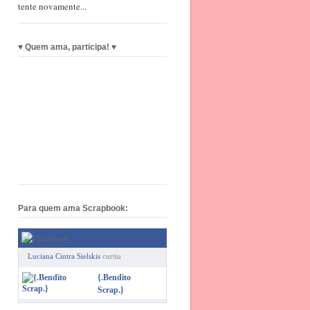
tente novamente...
♥ Quem ama, participa! ♥
Para quem ama Scrapbook:
Luciana Cintra Sielskis
curtiu
{.Bendito
Scrap.}