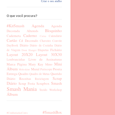
Criar o seu atalho
O que você procura?
#KitSmash
Agenda
Agenda
Bloquinho
Decorada
Altereds
Caderno
Caderneta
Calendário
Caixa
Cartão
Cd Decorado
Chaveiro
Convite
Diário
DayBook
Diário de Cozinha
Diário
Fichário
de Viagem
Etiquetas
Door Hanger
Layout 20X20
Layout 30X30
Livro de Assinaturas
Lembrancinhas
Mini
Marca Página
Mary Kay
Mimo
Álbum
Mural
Pronta
Periscope
Moleskine
Entrega
Quadro
Querido
Quadro de Metas
Scrap
Diário
Receitas
Reciclagem
Diário
Smash
Scrap Festa
Scrapbox
Smash Mania
Tecido
Workshop
Álbum
#SmashBox
#ConfrariadasCores