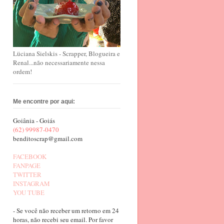
Lüciana Sielskis - Scrapper, Blogueira e
Renal...não necessariamente nessa
ordem!
Me encontre por aqui:
Goiânia - Goiás
(62) 99987-0470
benditoscrap@gmail.com
FACEBOOK
FANPAGE
TWITTER
INSTAGRAM
YOU TUBE
- Se você não receber um retorno em 24
horas, não recebi seu email. Por favor