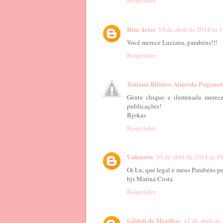
Responder
Rita Artes
10 de abril de 2014 às 
Você merece Luciana, parabéns!!!
Responder
Tatiana Ribeiro Almeida Paganot
Gente chique e iluminada merec
publicações!
Bjokas
Responder
Unknown
10 de abril de 2014 às 1
Oi Lu, que legal e meus Parabéns pe
bjs Marina Costa
Responder
Gildett de Marillac
12 de abril de