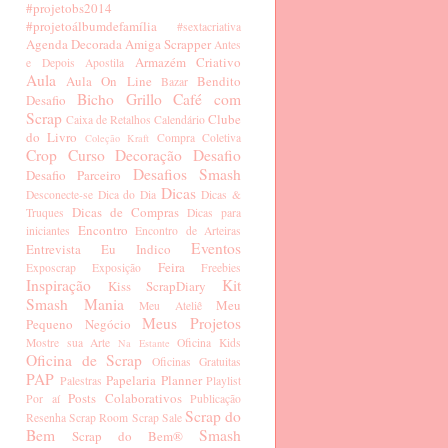
#projetobs2014
#projetoálbumdefamília
#sextacriativa
Agenda Decorada
Amiga Scrapper
Antes
Armazém Criativo
e Depois
Apostila
Aula
Aula On Line
Bendito
Bazar
Bicho Grillo
Café com
Desafio
Scrap
Clube
Caixa de Retalhos
Calendário
do Livro
Compra Coletiva
Coleção Kraft
Crop
Curso
Decoração
Desafio
Desafios Smash
Desafio Parceiro
Dicas
Desconecte-se
Dica do Dia
Dicas &
Dicas de Compras
Truques
Dicas para
Encontro
iniciantes
Encontro de Arteiras
Eventos
Entrevista
Eu Indico
Feira
Exposcrap
Exposição
Freebies
Inspiração
Kit
Kiss ScrapDiary
Smash Mania
Meu
Meu Ateliê
Meus Projetos
Pequeno Negócio
Mostre sua Arte
Oficina Kids
Na Estante
Oficina de Scrap
Oficinas Gratuitas
PAP
Papelaria
Planner
Palestras
Playlist
Posts Colaborativos
Por aí
Publicação
Scrap do
Resenha
Scrap Room
Scrap Sale
Bem
Smash
Scrap do Bem®