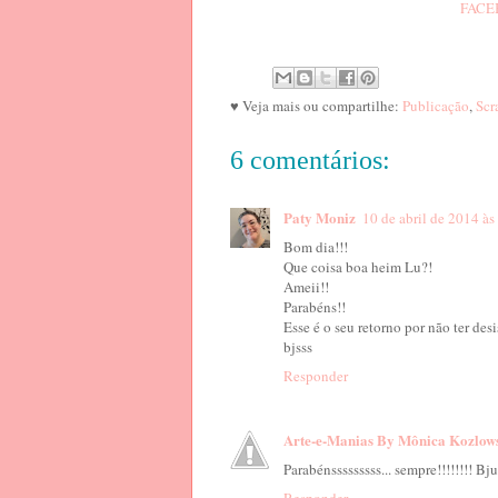
FACE
♥ Veja mais ou compartilhe:
Publicação
,
Scr
6 comentários:
Paty Moniz
10 de abril de 2014 às
Bom dia!!!
Que coisa boa heim Lu?!
Ameii!!
Parabéns!!
Esse é o seu retorno por não ter des
bjsss
Responder
Arte-e-Manias By Mônica Kozlow
Parabénsssssssss... sempre!!!!!!!! Bju