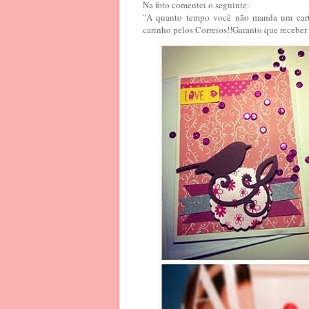
Na foto comentei o seguinte:
"A quanto tempo você não manda um cart
carinho pelos Correios!!Garanto que receber