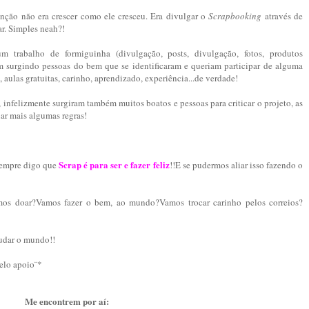
nção não era crescer como ele cresceu. Era divulgar o
Scrapbooking
através de
oar. Simples neah?!
 trabalho de formiguinha (divulgação, posts, divulgação, fotos, produtos
am surgindo pessoas do bem que se identificaram e queriam participar de alguma
 aulas gratuitas, carinho, aprendizado, experiência...de verdade!
 infelizmente surgiram também muitos boatos e pessoas para criticar o projeto, as
iar mais algumas regras!
Scrap é para ser e fazer feliz
 sempre digo que
!!E se pudermos aliar isso fazendo o
mos doar?Vamos fazer o bem, ao mundo?Vamos trocar carinho pelos correios?
udar o mundo!!
elo apoio¨*
Me encontrem por aí: