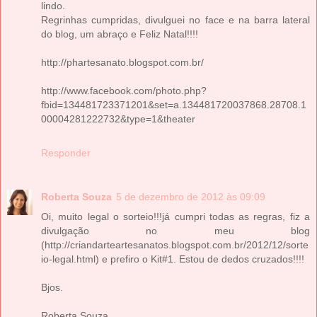
lindo.
Regrinhas cumpridas, divulguei no face e na barra lateral
do blog, um abraço e Feliz Natal!!!!
http://phartesanato.blogspot.com.br/
http://www.facebook.com/photo.php?
fbid=134481723371201&set=a.134481720037868.28708.1
00004281222732&type=1&theater
Responder
Roberta Souza
5 de dezembro de 2012 às 09:09
Oi, muito legal o sorteio!!!já cumpri todas as regras, fiz a
divulgação no meu blog
(http://criandarteartesanatos.blogspot.com.br/2012/12/sorte
io-legal.html) e prefiro o Kit#1. Estou de dedos cruzados!!!!
Bjos.
Roberta Souza