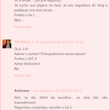
Vc é show.... (só pra registrar)
Já curtia sua página no face, já sou seguidora do blog e
publiquei nos dois locais....
Prefiro o kit 1...
Bjos...
Responder
TIA ZOCA
5 de dezembro de 2012 às 18:35
OLá, LU!
Adorei o sorteio! Principalmente nessa época!
Prefiro o KIT 2
Achei lindíssimo!
Bjs
Responder
Anônimo
5 de dezembro de 2012 às 20:11
Ahh, ta tão difícil de escolher.. os dois kits são
maravilhosos!
Regrinhas cumpridas, escolho o kit 1..