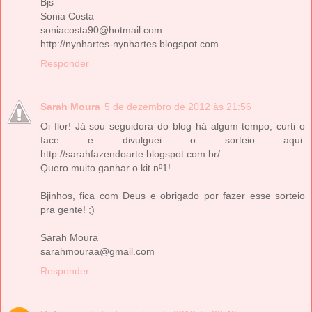
Bjs
Sonia Costa
soniacosta90@hotmail.com
http://nynhartes-nynhartes.blogspot.com
Responder
Sarah Moura
5 de dezembro de 2012 às 21:56
Oi flor! Já sou seguidora do blog há algum tempo, curti o
face e divulguei o sorteio aqui:
http://sarahfazendoarte.blogspot.com.br/
Quero muito ganhar o kit nº1!
Bjinhos, fica com Deus e obrigado por fazer esse sorteio
pra gente! ;)
Sarah Moura
sarahmouraa@gmail.com
Responder