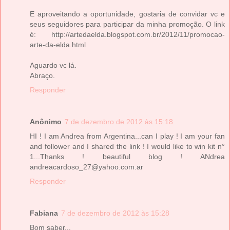
E aproveitando a oportunidade, gostaria de convidar vc e
seus seguidores para participar da minha promoção. O link
é: http://artedaelda.blogspot.com.br/2012/11/promocao-
arte-da-elda.html
Aguardo vc lá.
Abraço.
Responder
Anônimo
7 de dezembro de 2012 às 15:18
HI ! I am Andrea from Argentina...can I play ! I am your fan
and follower and I shared the link ! I would like to win kit n°
1...Thanks ! beautiful blog ! ANdrea
andreacardoso_27@yahoo.com.ar
Responder
Fabiana
7 de dezembro de 2012 às 15:28
Bom saber...