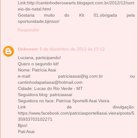
Link;http://cantinhoderosearts.blogspot.com.br/2012/12/sort
eio-de-natal.html
Gostaria muito do Kit 01,obrigada pela
oportunidade,bjinsss!
Responder
Unknown
6 de dezembro de 2012 às 13:12
Luciana, participando!
Quero o segundo kit!
Nome: Patrícia Asai
e-mail: patriciaasai@ig.com.br ou
cantinhodapatiasai@hotmail.com
Cidade: Lucas do Rio Verde - MT
Seguidora blog: patriciaasai
Seguidora no face: Patrícia Sportelli Asai Vieira
Link de divulgação:
https://www.facebook.com/patriciasportelliasai.vieira/posts/5
35933703102271
Bjos!
Pati Asai