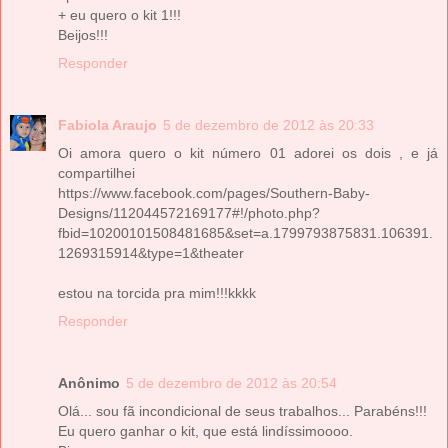
+ eu quero o kit 1!!!
Beijos!!!
Responder
Fabiola Araujo
5 de dezembro de 2012 às 20:33
Oi amora quero o kit número 01 adorei os dois , e já
compartilhei
https://www.facebook.com/pages/Southern-Baby-
Designs/112044572169177#!/photo.php?
fbid=10200101508481685&set=a.1799793875831.106391.
1269315914&type=1&theater
estou na torcida pra mim!!!kkkk
Responder
Anônimo
5 de dezembro de 2012 às 20:54
Olá... sou fã incondicional de seus trabalhos... Parabéns!!!
Eu quero ganhar o kit, que está lindíssimoooo.