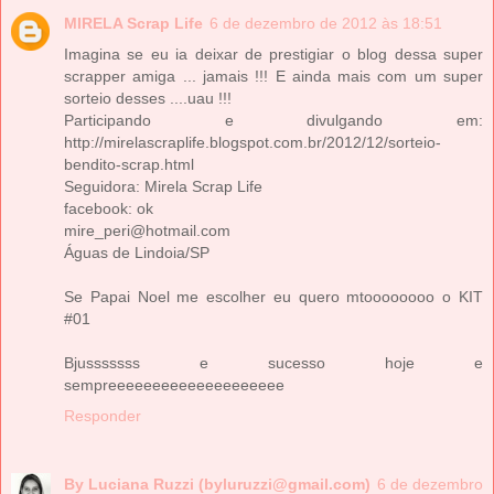
MIRELA Scrap Life
6 de dezembro de 2012 às 18:51
Imagina se eu ia deixar de prestigiar o blog dessa super
scrapper amiga ... jamais !!! E ainda mais com um super
sorteio desses ....uau !!!
Participando e divulgando em:
http://mirelascraplife.blogspot.com.br/2012/12/sorteio-
bendito-scrap.html
Seguidora: Mirela Scrap Life
facebook: ok
mire_peri@hotmail.com
Águas de Lindoia/SP
Se Papai Noel me escolher eu quero mtoooooooo o KIT
#01
Bjusssssss e sucesso hoje e
sempreeeeeeeeeeeeeeeeeeee
Responder
By Luciana Ruzzi (byluruzzi@gmail.com)
6 de dezembro