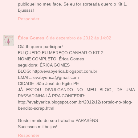
publiquei no meu face. Se eu for sorteada quero o Kit 1.
Bjussss!
Responder
Érica Gomes
6 de dezembro de 2012 às 14:02
Olá tb quero participar!
EU QUERO EU MEREÇO GANHAR O KIT 2
NOME COMPLETO: Érica Gomes
seguidora: ÉRICA GOMES
BLOG: http://evabyerica.blogspot.com.br
EMAIL: evabyerica@gmail.com
CIDADE: São José do Egito-PE
JÁ ESTOU DIVULGANDO NO MEU BLOG, DA UMA
PASSADINHA LÁ PRA CONFERIR:
http://evabyerica.blogspot.com.br/2012/12/sorteio-no-blog-
bendito-scrap.html
Gostei muito do seu trabalho PARABÉNS
Sucessos mil!beijos!
Responder