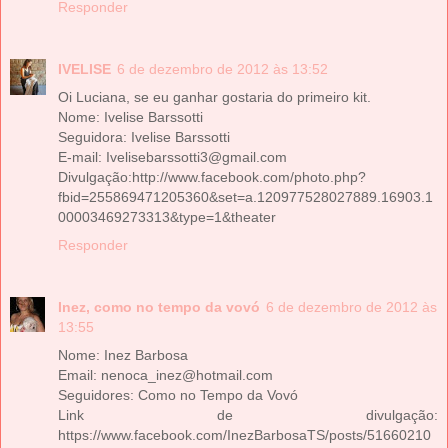
Responder
IVELISE
6 de dezembro de 2012 às 13:52
Oi Luciana, se eu ganhar gostaria do primeiro kit.
Nome: Ivelise Barssotti
Seguidora: Ivelise Barssotti
E-mail: Ivelisebarssotti3@gmail.com
Divulgação:http://www.facebook.com/photo.php?
fbid=255869471205360&set=a.120977528027889.16903.1
00003469273313&type=1&theater
Responder
Inez, como no tempo da vovó
6 de dezembro de 2012 às
13:55
Nome: Inez Barbosa
Email: nenoca_inez@hotmail.com
Seguidores: Como no Tempo da Vovó
Link de divulgação:
https://www.facebook.com/InezBarbosaTS/posts/51660210