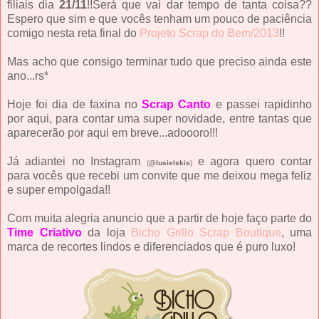
filiais dia
21/11
!!Será que vai dar tempo de tanta coisa??
Espero que sim e que vocês tenham um pouco de paciência
comigo nesta reta final do
Projeto Scrap do Bem/2013
!!
Mas acho que consigo terminar tudo que preciso ainda este
ano...rs*
Hoje foi dia de faxina no
Scrap Canto
e passei rapidinho
por aqui, para contar uma super novidade, entre tantas que
aparecerão por aqui em breve...adoooro!!!
Já adiantei no Instagram
e agora quero contar
(
@lusielskis
)
para vocês que recebi um convite que me deixou mega feliz
e super empolgada!!
Com muita alegria anuncio que a partir de hoje faço parte do
Time Criativo
da loja
Bicho Grillo Scrap Boutique
, uma
marca de recortes lindos e diferenciados que é puro luxo!