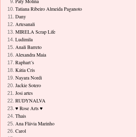
Paty Molina
Tatiana Ribeiro Almeida Paganoto
Dany
Artesanali
MIRELA Scrap Life
Ludimila
Anali Barreto
Alexandra Maia
Raphart´s
Kátia Cris
Nayara Nordi
Jackie Sotero
Josi artes
RUDYNALVA
Rose Arts
♥
♥
Thais
Ana Flávia Marinho
Carol