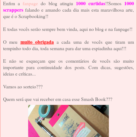
1000 curtidas
1000
Enfim a
fanpage
do blog atingiu
!!Somos
scrappers
falando e amando cada dia mais esta maravilhosa arte,
que é o Scrapbooking!!
E todas vocês serão sempre bem vinda, aqui no blog e na fanpage!!
muito obrigada
O meu
a cada uma de vocês que tiram um
tempinho todo dia, toda semana para dar uma espiadinha aqui!!!
E não se esqueçam que os comentários de vocês são muito
importante para continuidade dos posts. Com dicas, sugestões,
ideias e críticas...
Vamos ao sorteio???
Quem será que vai receber em casa esse Smash Book???