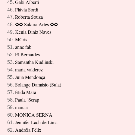
Gabi Alberti
Flávia Sordi
Roberta Souza
Sakura Artes
✿✿
✿✿
Kenia Diniz Naves
MCris
anne fab
El Bernardes
Samantha Kudlinski
maria valderez
Julia Mendonça
Solange Damásio (Sula)
Élida Mara
Paula ´Scrap
marcia
MONICA SERNA
Jennifer Lach de Lima
Andréia Félix