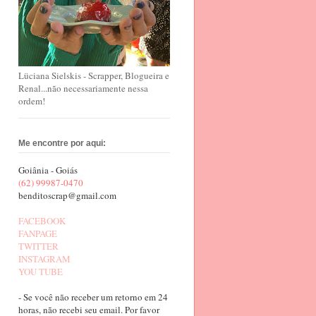
Lüciana Sielskis - Scrapper, Blogueira e
Renal...não necessariamente nessa
ordem!
Me encontre por aqui:
Goiânia - Goiás
(62) 99987-0470
benditoscrap@gmail.com
FACEBOOK
FANPAGE
TWITTER
INSTAGRAM
YOU TUBE
- Se você não receber um retorno em 24
horas, não recebi seu email. Por favor