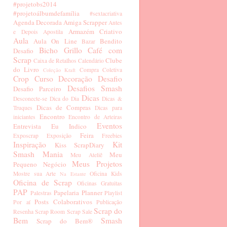
#projetobs2014
#projetoálbumdefamília
#sextacriativa
Agenda Decorada
Amiga Scrapper
Antes
Armazém Criativo
e Depois
Apostila
Aula
Aula On Line
Bendito
Bazar
Bicho Grillo
Café com
Desafio
Scrap
Clube
Caixa de Retalhos
Calendário
do Livro
Compra Coletiva
Coleção Kraft
Crop
Curso
Decoração
Desafio
Desafios Smash
Desafio Parceiro
Dicas
Desconecte-se
Dica do Dia
Dicas &
Dicas de Compras
Truques
Dicas para
Encontro
iniciantes
Encontro de Arteiras
Eventos
Entrevista
Eu Indico
Feira
Exposcrap
Exposição
Freebies
Inspiração
Kit
Kiss ScrapDiary
Smash Mania
Meu
Meu Ateliê
Meus Projetos
Pequeno Negócio
Mostre sua Arte
Oficina Kids
Na Estante
Oficina de Scrap
Oficinas Gratuitas
PAP
Papelaria
Planner
Palestras
Playlist
Posts Colaborativos
Por aí
Publicação
Scrap do
Resenha
Scrap Room
Scrap Sale
Bem
Smash
Scrap do Bem®