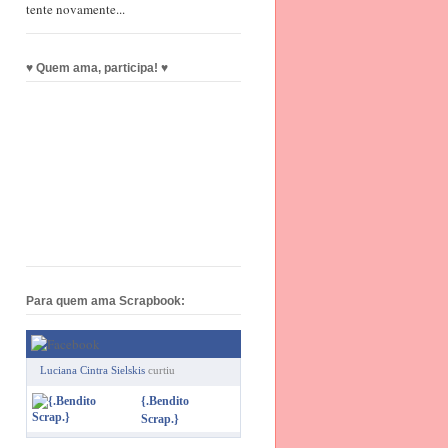
tente novamente...
♥ Quem ama, participa! ♥
Para quem ama Scrapbook:
Luciana Cintra Sielskis
curtiu
{.Bendito
Scrap.}