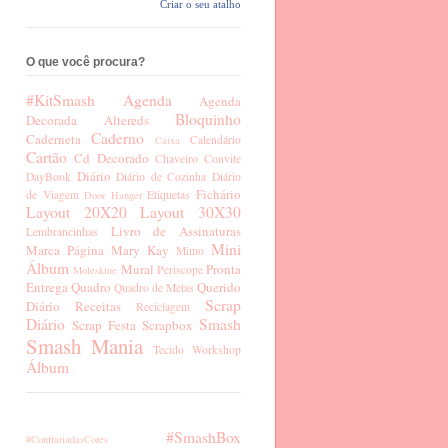
Criar o seu atalho
O que você procura?
#KitSmash
Agenda
Agenda
Bloquinho
Decorada
Altereds
Caderno
Caderneta
Calendário
Caixa
Cartão
Cd Decorado
Chaveiro
Convite
Diário
DayBook
Diário de Cozinha
Diário
Fichário
de Viagem
Etiquetas
Door Hanger
Layout 20X20
Layout 30X30
Livro de Assinaturas
Lembrancinhas
Mini
Marca Página
Mary Kay
Mimo
Álbum
Mural
Pronta
Periscope
Moleskine
Entrega
Quadro
Querido
Quadro de Metas
Scrap
Diário
Receitas
Reciclagem
Diário
Smash
Scrap Festa
Scrapbox
Smash Mania
Tecido
Workshop
Álbum
#SmashBox
#ConfrariadasCores