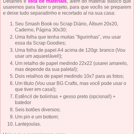
Detalhes e
lista de materiais
, além do material básico que
usaremos para fazer o projeto, para que vocês se preparem
e deixe tudo separadinho e recortado aí na sua casa:
Seu Smash Book ou Scrap Diário, Álbum 20x20,
Caderno, Página 30x30;
Uma folha que tenha muitas "figurinhas", vou usar
essa da Scrap Goodies;
Uma folha de papel A4 acima de 120gr. branco (Vou
usar um aquarelável!);
Um retalho de papel medindo 22x22 (usarei amarelo,
mas depende da sua paleta!);
Dois retalhos de papel medindo 10x7 para as fotos;
Um título (Vou usar BG Crafts, mas você pode usar o
que tiver em casa!);
Estêncil de bolinhas + gesso preto (opcional!) +
batedor
Seis botões diversos;
Um pin e um bottom;
Lantejoulas.