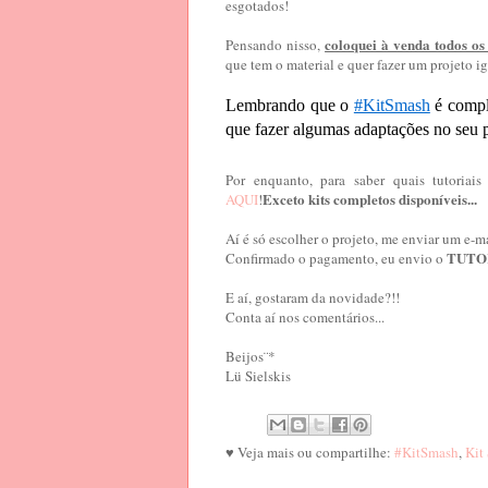
esgotados!
coloquei à venda todos os 
Pensando nisso,
que tem o material e quer fazer um projeto 
Lembrando que o
#KitSmash
é comple
que fazer algumas adaptações no seu 
Por enquanto, para saber quais tutoriai
Exceto kits completos disponíveis...
AQUI
!
Aí é só escolher o projeto, me enviar um e-ma
TUTO
Confirmado o pagamento, eu envio o
E aí, gostaram da novidade?!!
Conta aí nos comentários...
Beijos¨*
Lü Sielskis
♥ Veja mais ou compartilhe:
#KitSmash
,
Kit