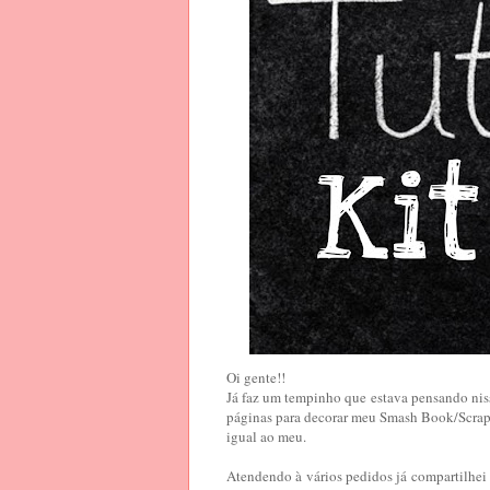
Oi gente!!
Já faz um tempinho que estava pensando niss
páginas para decorar meu Smash Book/Scrap 
igual ao meu.
Atendendo à vários pedidos já compartilhei 