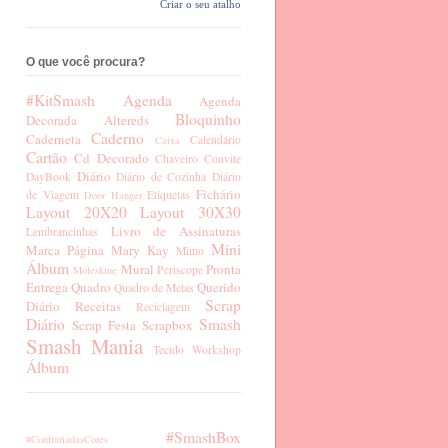
Criar o seu atalho
O que você procura?
#KitSmash
Agenda
Agenda
Bloquinho
Decorada
Altereds
Caderno
Caderneta
Calendário
Caixa
Cartão
Cd Decorado
Chaveiro
Convite
Diário
DayBook
Diário de Cozinha
Diário
Fichário
de Viagem
Etiquetas
Door Hanger
Layout 20X20
Layout 30X30
Livro de Assinaturas
Lembrancinhas
Mini
Marca Página
Mary Kay
Mimo
Álbum
Mural
Pronta
Periscope
Moleskine
Entrega
Quadro
Querido
Quadro de Metas
Scrap
Diário
Receitas
Reciclagem
Diário
Smash
Scrap Festa
Scrapbox
Smash Mania
Tecido
Workshop
Álbum
#SmashBox
#ConfrariadasCores