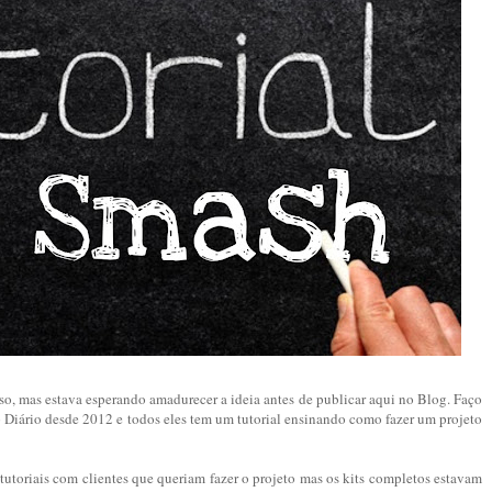
o, mas estava esperando amadurecer a ideia antes de publicar aqui no Blog. Faço
Diário desde 2012 e todos eles tem um tutorial ensinando como fazer um projeto
tutoriais com clientes que queriam fazer o projeto mas os kits completos estavam