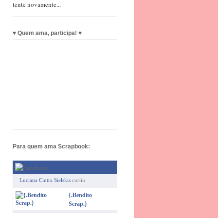
tente novamente...
♥ Quem ama, participa! ♥
Para quem ama Scrapbook:
Luciana Cintra Sielskis
curtiu
{.Bendito
Scrap.}