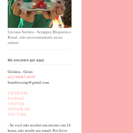
Lüciana Sielskis - Scrapper, Blogueira e
Renal...não necessariamente nessa
ordem!
Me encontre por aqui:
Goiânia - Goiás
(62) 99987-0470
benditoscrap@gmail.com
FACEBOOK
FANPAGE
TWITTER
INSTAGRAM
YOU TUBE
- Se você não receber um retorno em 24
horas, não recebi seu email. Por favor