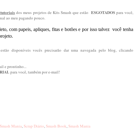
tutoriais
ESGOTADOS
dos meus projetos de Kits Smash que estão
para você,
igual ao meu pagando pouco.
to, com papeis, apliques, fitas e botões e por isso talvez você tenha
projeto.
s estão disponíveis vocês precisarão dar uma navegada pelo blog, clicando
il e prontinho...
RIAL
para você, também por e-mail!
 Smash Mania
,
Scrap Diário
,
Smash Book
,
Smash Mania