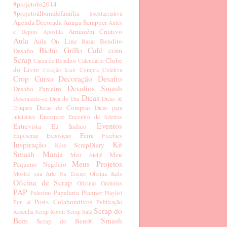
#projetobs2014
#projetoálbumdefamília
#sextacriativa
Agenda Decorada
Amiga Scrapper
Antes
Armazém Criativo
e Depois
Apostila
Aula
Aula On Line
Bendito
Bazar
Bicho Grillo
Café com
Desafio
Scrap
Clube
Caixa de Retalhos
Calendário
do Livro
Compra Coletiva
Coleção Kraft
Crop
Curso
Decoração
Desafio
Desafios Smash
Desafio Parceiro
Dicas
Desconecte-se
Dica do Dia
Dicas &
Dicas de Compras
Truques
Dicas para
Encontro
iniciantes
Encontro de Arteiras
Eventos
Entrevista
Eu Indico
Feira
Exposcrap
Exposição
Freebies
Inspiração
Kit
Kiss ScrapDiary
Smash Mania
Meu
Meu Ateliê
Meus Projetos
Pequeno Negócio
Mostre sua Arte
Oficina Kids
Na Estante
Oficina de Scrap
Oficinas Gratuitas
PAP
Papelaria
Planner
Palestras
Playlist
Posts Colaborativos
Por aí
Publicação
Scrap do
Resenha
Scrap Room
Scrap Sale
Bem
Smash
Scrap do Bem®