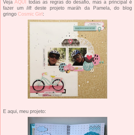
Veja
AQUI
todas as regras do desafio, mas a principal é
fazer um
lift
deste projeto maráh da Pamela, do blog
gringo
Cosmic Girl
:
E aqui, meu projeto: