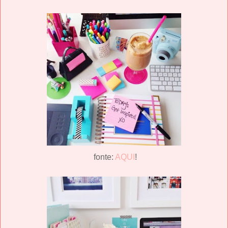
fonte:
AQUI
!