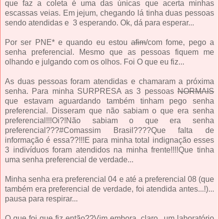
que faz a coleta é uma das únicas que acerta minhas
escassas veias. Em jejum, chegando lá tinha duas pessoas
sendo atendidas e 3 esperando. Ok, dá para esperar...
Por ser PNE* e quando eu estou
afim
/com fome, pego a
senha preferencial. Mesmo que as pessoas fiquem me
olhando e julgando com os olhos. Foi O que eu fiz...
As duas pessoas foram atendidas e chamaram a próxima
senha. Para minha SURPRESA as 3 pessoas
NORMAIS
que estavam aguardando também tinham pego senha
preferencial. Disseram que não sabiam o que era senha
preferencial!!!Oi?!Não sabiam o que era senha
preferencial???#Comassim Brasil????Que falta de
informação é essa??!!!E para minha total indignação esses
3 indivíduos foram atendidos na minha frente!!!!Que tinha
uma senha preferencial de verdade...
Minha senha era preferencial 04 e até a preferencial 08 (que
também era preferencial de verdade, foi atendida antes...!)...
pausa para respirar...
O que foi que fiz então??Vim embora, claro...um laboratório