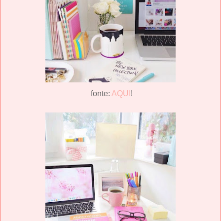
fonte:
AQUI
!