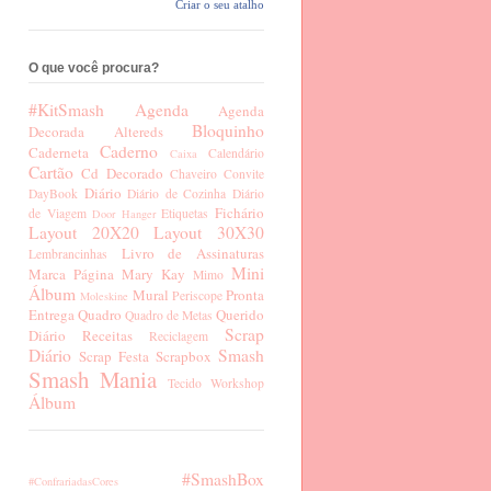
Criar o seu atalho
O que você procura?
#KitSmash
Agenda
Agenda
Bloquinho
Decorada
Altereds
Caderno
Caderneta
Calendário
Caixa
Cartão
Cd Decorado
Chaveiro
Convite
Diário
DayBook
Diário de Cozinha
Diário
Fichário
de Viagem
Etiquetas
Door Hanger
Layout 20X20
Layout 30X30
Livro de Assinaturas
Lembrancinhas
Mini
Marca Página
Mary Kay
Mimo
Álbum
Mural
Pronta
Periscope
Moleskine
Entrega
Quadro
Querido
Quadro de Metas
Scrap
Diário
Receitas
Reciclagem
Diário
Smash
Scrap Festa
Scrapbox
Smash Mania
Tecido
Workshop
Álbum
#SmashBox
#ConfrariadasCores