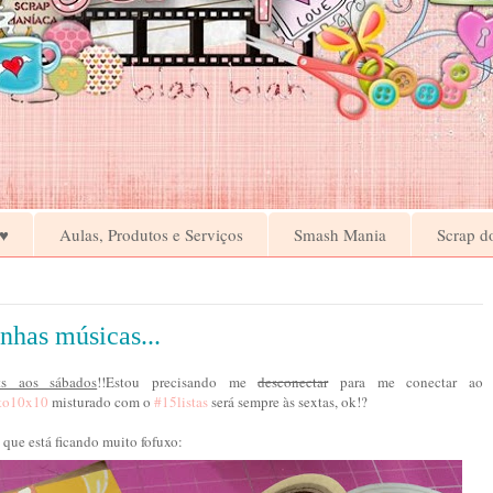
♥
Aulas, Produtos e Serviços
Smash Mania
Scrap d
nhas músicas...
ts aos sábados
!!Estou precisando me
desconectar
para me conectar ao
eto10x10
misturado com o
#15listas
será sempre às sextas, ok!?
que está ficando muito fofuxo: