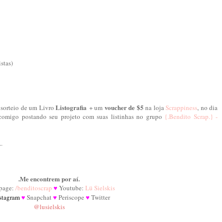
stas)
Listografia
voucher de $5
 sorteio de um Livro
+ um
na loja
Scrappiness
, no dia
o comigo postando seu projeto com suas listinhas no grupo
{.Bendito Scrap.} -
.
.Me encontrem por aí.
page:
/benditoscrap
Youtube:
Lü Sielskis
♥
stagram
Snapchat
Periscope
Twitter
♥
♥
♥
@lusielskis