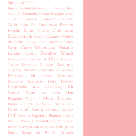
#projetobs2014
#projetoálbumdefamília
#sextacriativa
Agenda Decorada
Amiga Scrapper
Antes
Armazém Criativo
e Depois
Apostila
Aula
Aula On Line
Bendito
Bazar
Bicho Grillo
Café com
Desafio
Scrap
Clube
Caixa de Retalhos
Calendário
do Livro
Compra Coletiva
Coleção Kraft
Crop
Curso
Decoração
Desafio
Desafios Smash
Desafio Parceiro
Dicas
Desconecte-se
Dica do Dia
Dicas &
Dicas de Compras
Truques
Dicas para
Encontro
iniciantes
Encontro de Arteiras
Eventos
Entrevista
Eu Indico
Feira
Exposcrap
Exposição
Freebies
Inspiração
Kit
Kiss ScrapDiary
Smash Mania
Meu
Meu Ateliê
Meus Projetos
Pequeno Negócio
Mostre sua Arte
Oficina Kids
Na Estante
Oficina de Scrap
Oficinas Gratuitas
PAP
Papelaria
Planner
Palestras
Playlist
Posts Colaborativos
Por aí
Publicação
Scrap do
Resenha
Scrap Room
Scrap Sale
Bem
Smash
Scrap do Bem®