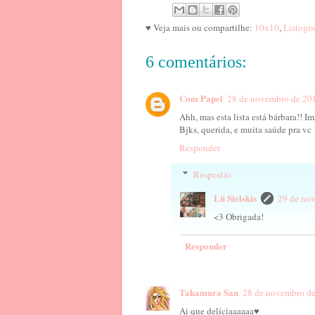
♥ Veja mais ou compartilhe:
10x10
,
Listogr
6 comentários:
Com Papel
28 de novembro de 201
Ahh, mas esta lista está bárbara!! Im
Bjks, querida, e muita saúde pra vc
Responder
Respostas
Lü Sielskis
29 de no
<3 Obrigada!
Responder
Takamura San
28 de novembro de
Ai que delíciaaaaaa♥