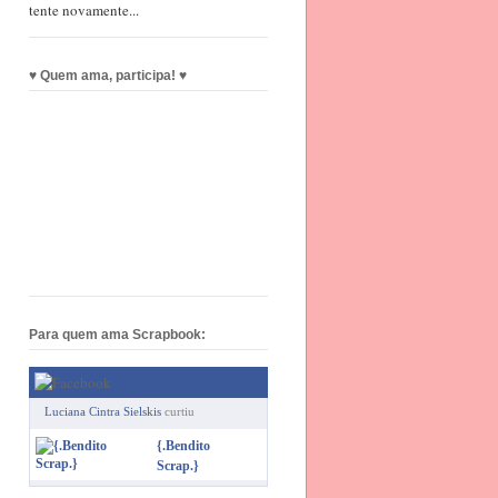
tente novamente...
♥ Quem ama, participa! ♥
Para quem ama Scrapbook:
Luciana Cintra Sielskis
curtiu
{.Bendito
Scrap.}