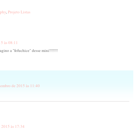
aphy
,
Projeto Listas
5 às 08:11
agino a "fofuchice" desse mini!!!!!!!
vembro de 2015 às 11:40
 2015 às 17:34