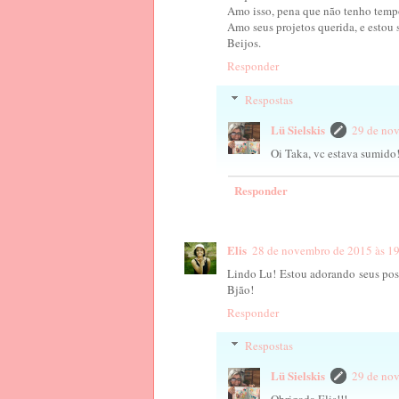
Amo isso, pena que não tenho tempo,
Amo seus projetos querida, e estou 
Beijos.
Responder
Respostas
Lü Sielskis
29 de no
Oi Taka, vc estava sumid
Responder
Elis
28 de novembro de 2015 às 1
Lindo Lu! Estou adorando seus post
Bjão!
Responder
Respostas
Lü Sielskis
29 de no