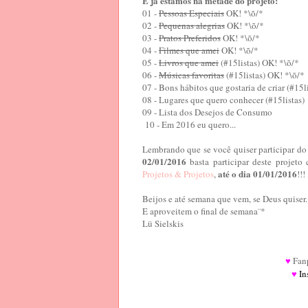
E já estamos na metade do projeto:
01 -
Pessoas Especiais
OK! *\õ/*
02 -
Pequenas alegrias
OK! *\õ/*
03 -
Pratos Preferidos
OK! *\õ/*
04 -
Filmes que amei
OK! *\õ/*
05 -
Livros que amei
(#15listas) OK! *\õ/*
06 -
Músicas favoritas
(#15listas) OK! *\õ/*
07 - Bons hábitos que gostaria de criar (#15li
08 - Lugares que quero conhecer (#15listas)
09 - Lista dos Desejos de Consumo
10 - Em 2016 eu quero...
Lembrando que se você quiser participar do
02/01/2016
basta participar deste projet
até o dia 01/01/2016
Projetos & Projetos
,
!!!
Beijos e até semana que vem, se Deus quiser..
E aproveitem o final de semana¨*
Lü Sielskis
Fan
♥
In
♥