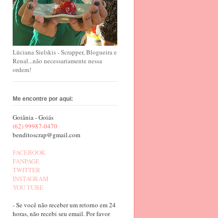
Lüciana Sielskis - Scrapper, Blogueira e
Renal...não necessariamente nessa
ordem!
Me encontre por aqui:
Goiânia - Goiás
(62) 99987-0470
benditoscrap@gmail.com
FACEBOOK
FANPAGE
TWITTER
INSTAGRAM
YOU TUBE
- Se você não receber um retorno em 24
horas, não recebi seu email. Por favor