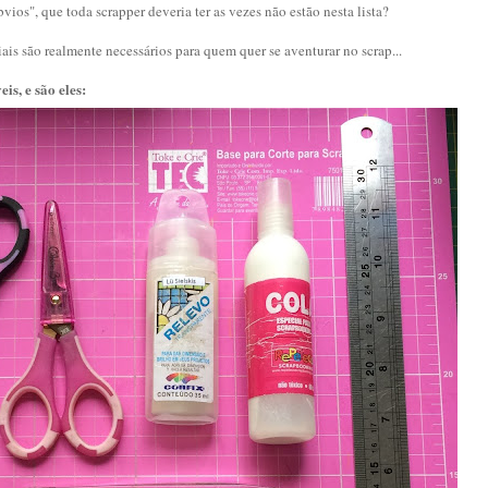
ios", que toda scrapper deveria ter as vezes não estão nesta lista?
ais são realmente necessários para quem quer se aventurar no scrap...
is, e são eles: