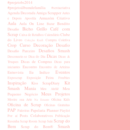
#projetobs2014
#projetoálbumdefamília
#sextacriativa
Agenda Decorada
Amiga Scrapper
Antes
Armazém Criativo
e Depois
Apostila
Aula
Aula On Line
Bendito
Bazar
Bicho Grillo
Café com
Desafio
Scrap
Clube
Caixa de Retalhos
Calendário
do Livro
Compra Coletiva
Coleção Kraft
Crop
Curso
Decoração
Desafio
Desafios Smash
Desafio Parceiro
Dicas
Desconecte-se
Dica do Dia
Dicas &
Dicas de Compras
Truques
Dicas para
Encontro
iniciantes
Encontro de Arteiras
Eventos
Entrevista
Eu Indico
Feira
Exposcrap
Exposição
Freebies
Inspiração
Kit
Kiss ScrapDiary
Smash Mania
Meu
Meu Ateliê
Meus Projetos
Pequeno Negócio
Mostre sua Arte
Oficina Kids
Na Estante
Oficina de Scrap
Oficinas Gratuitas
PAP
Papelaria
Planner
Palestras
Playlist
Posts Colaborativos
Por aí
Publicação
Scrap do
Resenha
Scrap Room
Scrap Sale
Bem
Smash
Scrap do Bem®