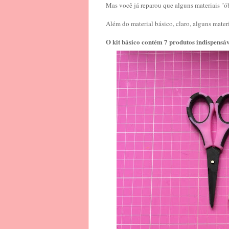
Mas você já reparou que alguns materiais "óbv
Além do material básico, claro, alguns materi
O kit básico contém 7 produtos indispensáve