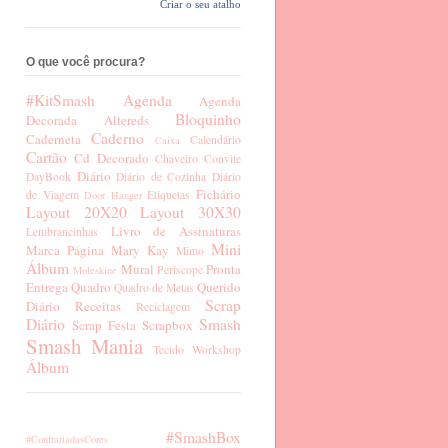
Criar o seu atalho
O que você procura?
#KitSmash
Agenda
Agenda
Bloquinho
Decorada
Altereds
Caderno
Caderneta
Calendário
Caixa
Cartão
Cd Decorado
Chaveiro
Convite
Diário
DayBook
Diário de Cozinha
Diário
Fichário
de Viagem
Etiquetas
Door Hanger
Layout 20X20
Layout 30X30
Livro de Assinaturas
Lembrancinhas
Mini
Marca Página
Mary Kay
Mimo
Álbum
Mural
Pronta
Periscope
Moleskine
Entrega
Quadro
Querido
Quadro de Metas
Scrap
Diário
Receitas
Reciclagem
Diário
Smash
Scrap Festa
Scrapbox
Smash Mania
Tecido
Workshop
Álbum
#SmashBox
#ConfrariadasCores