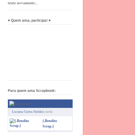
tente novamente...
♥ Quem ama, participa! ♥
Para quem ama Scrapbook:
Luciana Cintra Sielskis
curtiu
{.Bendito
Scrap.}