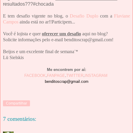
resultados???#chocada
E tem desafio vigente no blog, o
Desafio Duplo
com a
Flaviane
Campos
ainda está no ar!!Participem...
Você é lojista e quer
oferecer um desafio
aqui no blog?
Solicite informações pelo e-mail benditoscrap@gmail.com!
Beijos e um excelente final de semana¨*
Lü Sielskis
Me encontrem por aí:
FACEBOOK
.
FANPAGE
.
TWITTER
.
INSTAGRAM
benditoscrap@gmail.com
Compartilhar
7 comentários: