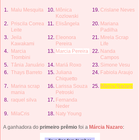
1.
Malu Mesquita
10.
Mô
nica
19.
Crislane Neves
Kozlowski
2.
Priscila Correa
11.
Elisâ
ngela
20.
Mariana
Leite
Padilha
3.
Jeila
12.
Eleonora
21.
Mirela Scrap
Kawakami
Pereira
Life
4.
Marcia
13.
Marcia Pereira
22.
Nanda
Trombini
Campos
5.
Tâ
nia Januá
rio
14.
Mariá Roxo
23.
Simone Vesu
6.
Thays Barreto
15.
Juliana
24.
Fabiola Araujo
Chiquetto
7.
Marina scrap
16.
Larissa Souza
25.
Má
rcia Nazaro
mania
Petroski
8.
raquel silva
17.
Fernanda
Neder
9.
Mila
Cris
18.
Naty Young
A ganhadora do
primeiro prêmio
foi a
Márcia Nazaro
: