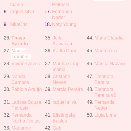
mania
Petroski
8.
raquel silva
17.
Fernanda
Neder
9.
Mila
Cris
18.
Naty Young
26.
Thays
35.
Jeila
44.
Maria Clá
udia
Barreto
Kawakami
27.
Marcia
36.
Karlla Dauer
45.
Mariá Roxo
Trombini
28.
Viviane Alves
37.
Marina scrap
46.
Má
rcia Nazaro
mania
29.
Nanda
38.
Crislane
47.
Eleonora
Campos
Neves
Pereira
30.
Fabí
ola Araú
jo
39.
Marcia Pereira
48.
Eleonora
Pereira #2
31.
Larissa Souza
40.
raquel silva
49.
Fernanda
Petroski
Neder
32.
Fernanda
41.
Elisâ
ngela
50.
Lí
gia Lima
Rocha Freitas
Bastos
33.
Marianne
42.
Gabi