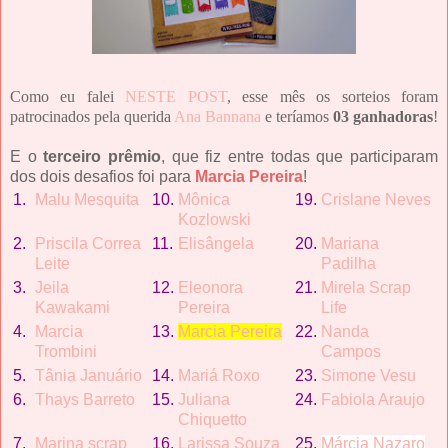
Como eu falei
NESTE POST
, esse mês os sorteios foram
patrocinados pela querida
Ana Bannana
e teríamos
03 ganhadoras
!
E o
terceiro prêmio
, que fiz entre todas que participaram
dos dois desafios foi para
Marcia Pereira
!
1.
Malu Mesquita
10.
Mô
nica
19.
Crislane Neves
Kozlowski
2.
Priscila Correa
11.
Elisâ
ngela
20.
Mariana
Leite
Padilha
3.
Jeila
12.
Eleonora
21.
Mirela Scrap
Kawakami
Pereira
Life
4.
Marcia
13.
Marcia Pereira
22.
Nanda
Trombini
Campos
5.
Tâ
nia Januá
rio
14.
Mariá Roxo
23.
Simone Vesu
6.
Thays Barreto
15.
Juliana
24.
Fabiola Araujo
Chiquetto
7.
Marina scrap
16.
Larissa Souza
25.
Má
rcia Nazaro