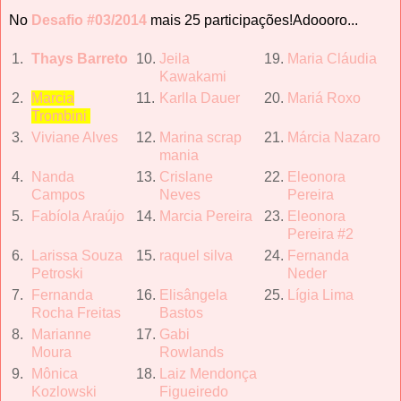
No
Desafio #03/2014
mais 25 participações!Adoooro...
1.
Thays Barreto
10.
Jeila
19.
Maria Clá
udia
Kawakami
2.
Marcia
11.
Karlla Dauer
20.
Mariá Roxo
Trombini
3.
Viviane Alves
12.
Marina scrap
21.
Má
rcia Nazaro
mania
4.
Nanda
13.
Crislane
22.
Eleonora
Campos
Neves
Pereira
5.
Fabí
ola Araú
jo
14.
Marcia Pereira
23.
Eleonora
Pereira #2
6.
Larissa Souza
15.
raquel silva
24.
Fernanda
Petroski
Neder
7.
Fernanda
16.
Elisâ
ngela
25.
Lí
gia Lima
Rocha Freitas
Bastos
8.
Marianne
17.
Gabi
Moura
Rowlands
9.
Mô
nica
18.
Laiz Mendonça
Kozlowski
Figueiredo