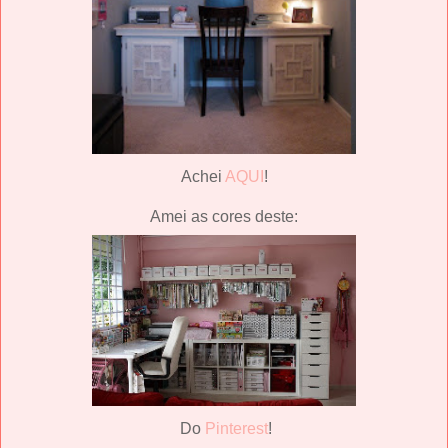
Achei
AQUI
!
Amei as cores deste:
Do
Pinterest
!