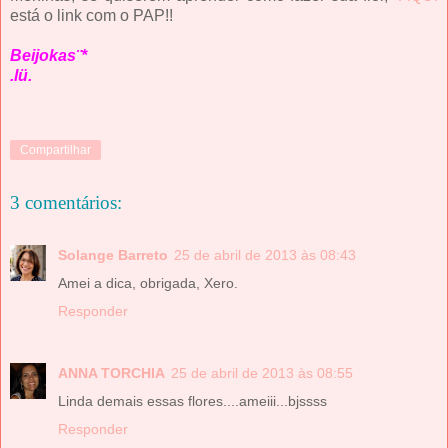
está o link com o PAP!!
Beijokas¨*
.lü.
Compartilhar
3 comentários:
Solange Barreto
25 de abril de 2013 às 08:43
Amei a dica, obrigada, Xero.
Responder
ANNA TORCHIA
25 de abril de 2013 às 08:55
Linda demais essas flores....ameiii...bjssss
Responder