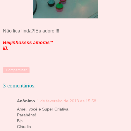
Não fica linda?!Eu adorei!!!
Beijinhossss amoras¨*
lü.
Compartilhar
3 comentários:
Anônimo
1 de fevereiro de 2013 às 15:58
Amei, você é Super Criativa!
Parabéns!
Bjs
Cláudia