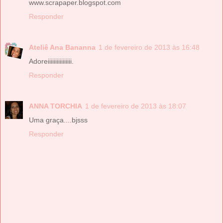
www.scrapaper.blogspot.com
Responder
Ateliê Ana Bananna
1 de fevereiro de 2013 às 16:48
Adoreiiiiiiiiiiiiiiii.
Responder
ANNA TORCHIA
1 de fevereiro de 2013 às 18:07
Uma graça....bjsss
Responder