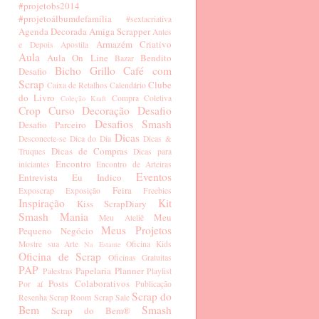
#projetobs2014
#projetoálbumdefamília
#sextacriativa
Agenda Decorada
Amiga Scrapper
Antes
Armazém Criativo
e Depois
Apostila
Aula
Aula On Line
Bendito
Bazar
Bicho Grillo
Café com
Desafio
Scrap
Clube
Caixa de Retalhos
Calendário
do Livro
Compra Coletiva
Coleção Kraft
Crop
Curso
Decoração
Desafio
Desafios Smash
Desafio Parceiro
Dicas
Desconecte-se
Dica do Dia
Dicas &
Dicas de Compras
Truques
Dicas para
Encontro
iniciantes
Encontro de Arteiras
Eventos
Entrevista
Eu Indico
Feira
Exposcrap
Exposição
Freebies
Inspiração
Kit
Kiss ScrapDiary
Smash Mania
Meu
Meu Ateliê
Meus Projetos
Pequeno Negócio
Mostre sua Arte
Oficina Kids
Na Estante
Oficina de Scrap
Oficinas Gratuitas
PAP
Papelaria
Planner
Palestras
Playlist
Posts Colaborativos
Por aí
Publicação
Scrap do
Resenha
Scrap Room
Scrap Sale
Bem
Smash
Scrap do Bem®