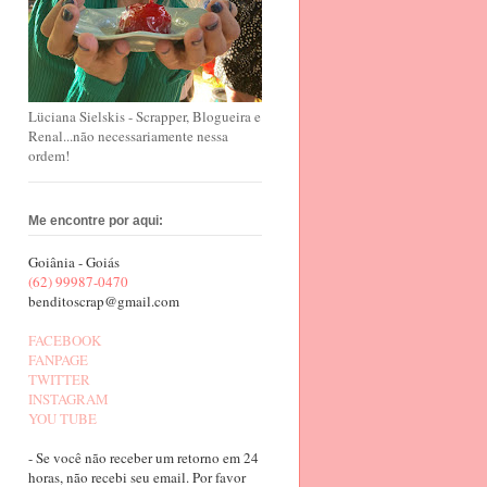
Lüciana Sielskis - Scrapper, Blogueira e
Renal...não necessariamente nessa
ordem!
Me encontre por aqui:
Goiânia - Goiás
(62) 99987-0470
benditoscrap@gmail.com
FACEBOOK
FANPAGE
TWITTER
INSTAGRAM
YOU TUBE
- Se você não receber um retorno em 24
horas, não recebi seu email. Por favor