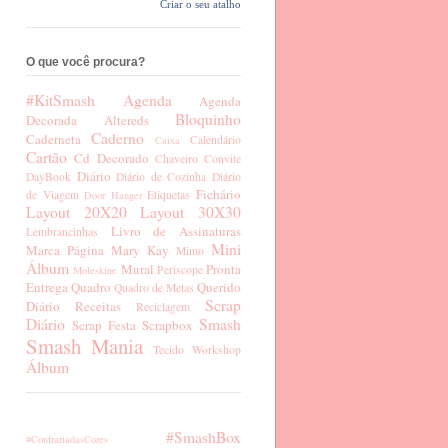
Criar o seu atalho
O que você procura?
#KitSmash
Agenda
Agenda
Bloquinho
Decorada
Altereds
Caderno
Caderneta
Calendário
Caixa
Cartão
Cd Decorado
Chaveiro
Convite
Diário
DayBook
Diário de Cozinha
Diário
Fichário
de Viagem
Etiquetas
Door Hanger
Layout 20X20
Layout 30X30
Livro de Assinaturas
Lembrancinhas
Mini
Marca Página
Mary Kay
Mimo
Álbum
Mural
Pronta
Periscope
Moleskine
Entrega
Quadro
Querido
Quadro de Metas
Scrap
Diário
Receitas
Reciclagem
Diário
Smash
Scrap Festa
Scrapbox
Smash Mania
Tecido
Workshop
Álbum
#SmashBox
#ConfrariadasCores