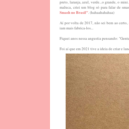
preto, laranja, azul, verde...o grande, o min
maluca, criei um blog só para falar de sma
Smash no Brasil"
. (hahaahahahaa)
Aí por volta de 2017, não sei bem ao certo,
iam mais fabrica-los...
Fiquei anos nessa angustia pensando: "Gente
Foi aí que em 2021 tive a ideia de criar e la