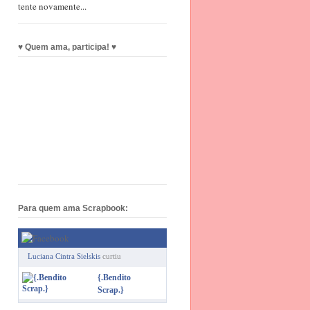
tente novamente...
♥ Quem ama, participa! ♥
Para quem ama Scrapbook:
Luciana Cintra Sielskis
curtiu
{.Bendito
Scrap.}