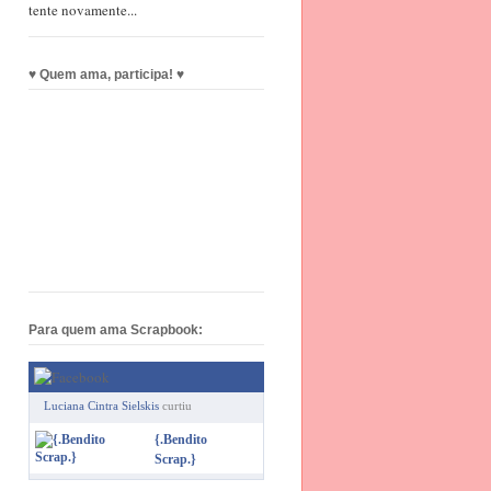
tente novamente...
♥ Quem ama, participa! ♥
Para quem ama Scrapbook:
Luciana Cintra Sielskis
curtiu
{.Bendito
Scrap.}