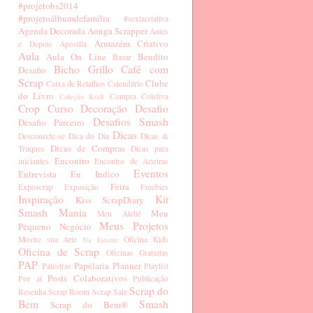
#projetobs2014
#projetoálbumdefamília
#sextacriativa
Agenda Decorada
Amiga Scrapper
Antes
Armazém Criativo
e Depois
Apostila
Aula
Aula On Line
Bendito
Bazar
Bicho Grillo
Café com
Desafio
Scrap
Clube
Caixa de Retalhos
Calendário
do Livro
Compra Coletiva
Coleção Kraft
Crop
Curso
Decoração
Desafio
Desafios Smash
Desafio Parceiro
Dicas
Desconecte-se
Dica do Dia
Dicas &
Dicas de Compras
Truques
Dicas para
Encontro
iniciantes
Encontro de Arteiras
Eventos
Entrevista
Eu Indico
Feira
Exposcrap
Exposição
Freebies
Inspiração
Kit
Kiss ScrapDiary
Smash Mania
Meu
Meu Ateliê
Meus Projetos
Pequeno Negócio
Mostre sua Arte
Oficina Kids
Na Estante
Oficina de Scrap
Oficinas Gratuitas
PAP
Papelaria
Planner
Palestras
Playlist
Posts Colaborativos
Por aí
Publicação
Scrap do
Resenha
Scrap Room
Scrap Sale
Bem
Smash
Scrap do Bem®