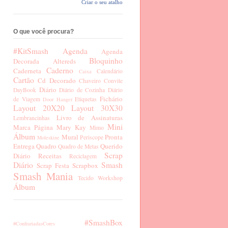
Criar o seu atalho
O que você procura?
#KitSmash
Agenda
Agenda
Bloquinho
Decorada
Altereds
Caderno
Caderneta
Calendário
Caixa
Cartão
Cd Decorado
Chaveiro
Convite
Diário
DayBook
Diário de Cozinha
Diário
Fichário
de Viagem
Etiquetas
Door Hanger
Layout 20X20
Layout 30X30
Livro de Assinaturas
Lembrancinhas
Mini
Marca Página
Mary Kay
Mimo
Álbum
Mural
Pronta
Periscope
Moleskine
Entrega
Quadro
Querido
Quadro de Metas
Scrap
Diário
Receitas
Reciclagem
Diário
Smash
Scrap Festa
Scrapbox
Smash Mania
Tecido
Workshop
Álbum
#SmashBox
#ConfrariadasCores