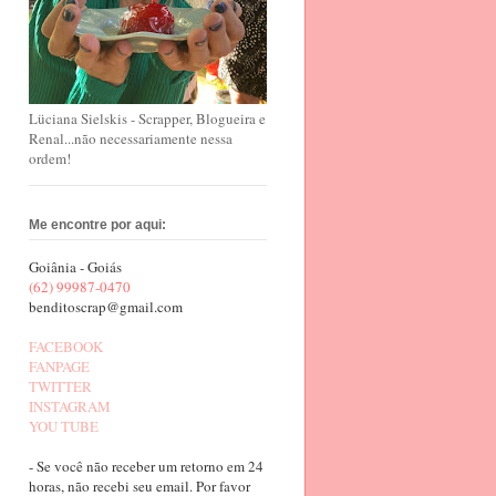
Lüciana Sielskis - Scrapper, Blogueira e
Renal...não necessariamente nessa
ordem!
Me encontre por aqui:
Goiânia - Goiás
(62) 99987-0470
benditoscrap@gmail.com
FACEBOOK
FANPAGE
TWITTER
INSTAGRAM
YOU TUBE
- Se você não receber um retorno em 24
horas, não recebi seu email. Por favor