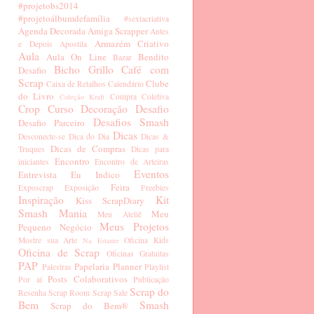
#projetobs2014
#projetoálbumdefamília
#sextacriativa
Agenda Decorada
Amiga Scrapper
Antes
Armazém Criativo
e Depois
Apostila
Aula
Aula On Line
Bendito
Bazar
Bicho Grillo
Café com
Desafio
Scrap
Clube
Caixa de Retalhos
Calendário
do Livro
Compra Coletiva
Coleção Kraft
Crop
Curso
Decoração
Desafio
Desafios Smash
Desafio Parceiro
Dicas
Desconecte-se
Dica do Dia
Dicas &
Dicas de Compras
Truques
Dicas para
Encontro
iniciantes
Encontro de Arteiras
Eventos
Entrevista
Eu Indico
Feira
Exposcrap
Exposição
Freebies
Inspiração
Kit
Kiss ScrapDiary
Smash Mania
Meu
Meu Ateliê
Meus Projetos
Pequeno Negócio
Mostre sua Arte
Oficina Kids
Na Estante
Oficina de Scrap
Oficinas Gratuitas
PAP
Papelaria
Planner
Palestras
Playlist
Posts Colaborativos
Por aí
Publicação
Scrap do
Resenha
Scrap Room
Scrap Sale
Bem
Smash
Scrap do Bem®