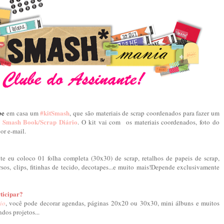
#kitSmash
b
e
em casa
um
, que são materiais de scrap coordenados para fazer um
Smash Book/Scrap Diário
. O kit vai com os materiais coordenados, foto do
or e-mail.
 eu coloco 01 folha completa (30x30) de scrap, retalhos de papeis de scrap,
rsos
, clips, fitinhas de tecido, decotapes...e muito mais!Depende exclusivamente
ticipar?
io
, você pode decorar agendas, páginas 20x20 ou 30x30, mini álbuns e muitos
ndos projetos...