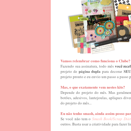
Vamos relembrar como funciona o Clube?
Fazendo sua assinatura, todo mês
você rece
página dupla
SEU
projeto de
para decorar
projeto pronto e eu envio um passo
a
passo p
Mas, o que exatamente vem nestes kits?
Depende do projeto do mês. Mas geralmente
botões, adesivos, lantejoulas, apliques
dive
do projeto do mês...
Eu não tenho smash, ainda assim posso par
Se você não tem o
Smash Book/Scrap Diár
outros. Basta usar a criatividade para fazer li