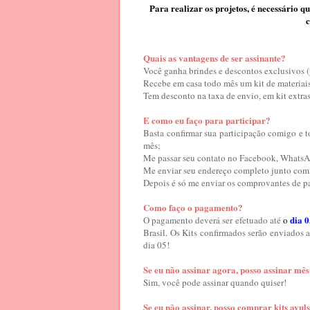
Para realizar os projetos, é necessário 
c
Quais as vantagens de ser assinante?
Você ganha brindes e descontos exclusivos (
Recebe em casa todo mês um kit de materiais 
Tem desconto na taxa de envio, em kit extras
E como eu faço para participar?
Basta confirmar sua participação comigo e t
mês;
Me passar seu contato no Facebook, WhatsA
Me enviar seu endereço completo junto com
Depois é só me enviar os comprovantes de pa
Como faço o pagamento?
dia
0
O pagamento deverá ser efetuado até
o
Brasil. O
s Kits confirmados serão en
viados a
dia 05!
Se eu não assinar agora, posso assinar mê
Sim, você pode assinar quando quiser!
Se eu não assinar, posso comprar kits avul