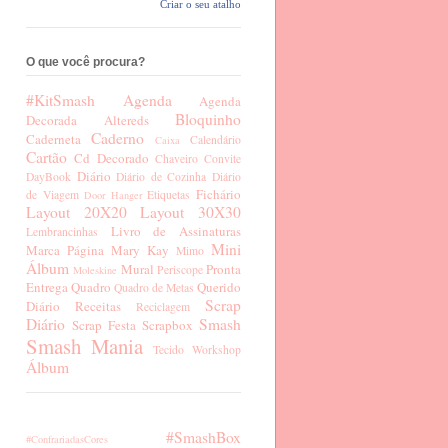
Criar o seu atalho
O que você procura?
#KitSmash
Agenda
Agenda
Bloquinho
Decorada
Altereds
Caderno
Caderneta
Calendário
Caixa
Cartão
Cd Decorado
Chaveiro
Convite
Diário
DayBook
Diário de Cozinha
Diário
Fichário
de Viagem
Etiquetas
Door Hanger
Layout 20X20
Layout 30X30
Livro de Assinaturas
Lembrancinhas
Mini
Marca Página
Mary Kay
Mimo
Álbum
Mural
Pronta
Periscope
Moleskine
Entrega
Quadro
Querido
Quadro de Metas
Scrap
Diário
Receitas
Reciclagem
Diário
Smash
Scrap Festa
Scrapbox
Smash Mania
Tecido
Workshop
Álbum
#SmashBox
#ConfrariadasCores