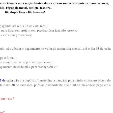
que você tenha uma noção básica do scrap
e os materiais básicos: base de corte,
ola, régua de metal, estilete, tesoura,
fita dupla face e fita banana!
pagando até o dia 05 de cada mês!);
para fazer seu projeto sem precisar ficar fazendo reserva;
 e em aulas presenciais;
05
odo mês efetuar o pagamento no valor da assinatura mensal, até o dia
de cada
pp e E-mail;
 o comprovante do primeiro pagamento;
gamento de cada mês, para receber seu kit;
5
de cada mês
via depósito/transferência bancária para minha conta, no Banco do
20
té o dia
de cada mês, por isso é importante que o kit do mês esteja pago até o
s que vem?
sos?