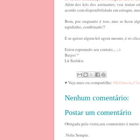
Além dos kits dos assinantes, vou tentar cr
acordo com disponibilidade em estoque, mas
Bom, por enquanto é isso, mas se ficou al
rapidinho, combinado!?
E se quiser algum kit agora mesmo, é só clic
Estou esperando seu contato... ;-)
B
eijos¨*
Lü Sielski
s
♥ Veja mais ou compartilhe:
#KitSmash
,
Clu
Nenhum comentário:
Postar um comentário
Obrigada pela visita,seu comentário é muito
.Volte Sempre.