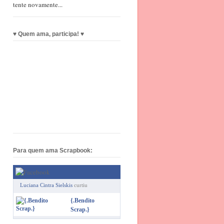
tente novamente...
♥ Quem ama, participa! ♥
Para quem ama Scrapbook:
Luciana Cintra Sielskis
curtiu
{.Bendito
Scrap.}