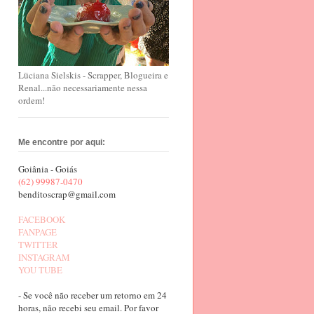
Lüciana Sielskis - Scrapper, Blogueira e
Renal...não necessariamente nessa
ordem!
Me encontre por aqui:
Goiânia - Goiás
(62) 99987-0470
benditoscrap@gmail.com
FACEBOOK
FANPAGE
TWITTER
INSTAGRAM
YOU TUBE
- Se você não receber um retorno em 24
horas, não recebi seu email. Por favor