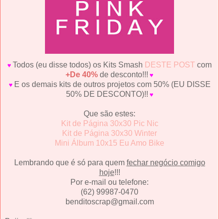
Todos (eu disse todos) os Kits Smash
DESTE POST
com
♥
+De 40%
de desconto!!!
♥
E os demais kits de outros projetos com 50% (EU DISSE
♥
50% DE DESCONTO)!!
♥
Que são estes:
Kit de Página 30x30 Pic Nic
Kit de Página 30x30 Winter
Mini Álbum 10x15 Eu Amo Bike
Lembrando que é só para quem
fechar negócio comigo
hoje
!!!
Por e-mail ou telefone:
(62) 99987-0470
benditoscrap@gmail.com