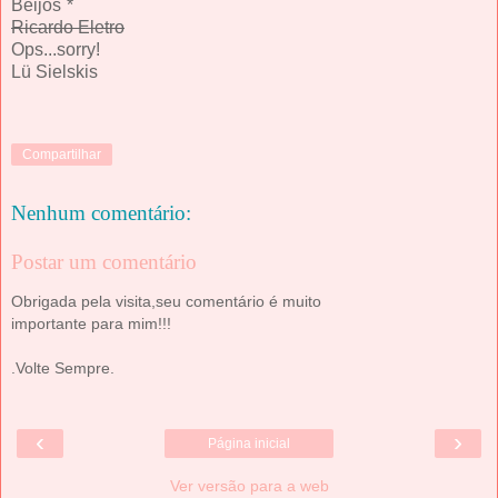
Beijos¨*
Ricardo Eletro
Ops...sorry!
Lü Sielskis
Compartilhar
Nenhum comentário:
Postar um comentário
Obrigada pela visita,seu comentário é muito
importante para mim!!!
.Volte Sempre.
‹
›
Página inicial
Ver versão para a web