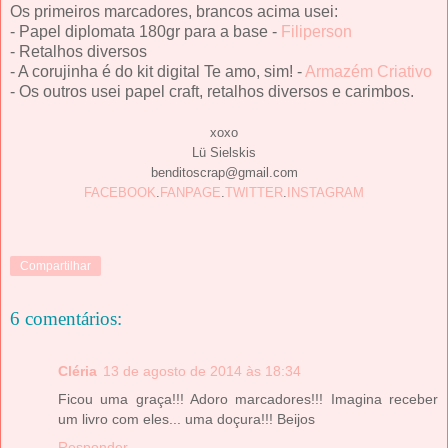
Os primeiros marcadores, brancos acima usei:
- Papel diplomata 180gr para a base -
Filiperson
- Retalhos diversos
- A corujinha é do kit digital Te amo, sim! -
Armazém Criativo
- Os outros usei papel craft, retalhos diversos e carimbos.
xoxo
Lü Sielskis
benditoscrap@gmail.com
FACEBOOK
.
FANPAGE
.
TWITTER
.
INSTAGRAM
Compartilhar
6 comentários:
Cléria
13 de agosto de 2014 às 18:34
Ficou uma graça!!! Adoro marcadores!!! Imagina receber
um livro com eles... uma doçura!!! Beijos
Responder