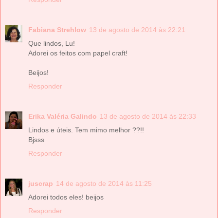
Fabiana Strehlow
13 de agosto de 2014 às 22:21
Que lindos, Lu!
Adorei os feitos com papel craft!
Beijos!
Responder
Erika Valéria Galindo
13 de agosto de 2014 às 22:33
Lindos e úteis. Tem mimo melhor ??!!
Bjsss
Responder
juscrap
14 de agosto de 2014 às 11:25
Adorei todos eles! beijos
Responder