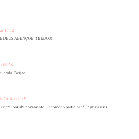
às 16:12
E DEUS ABENÇOE!!! BEIJOS!!
às 06:56
querida! Beijão!
de 2014 às 11:59
estarei por aki novamente ... adoroooo participar !!! bjusssssssss