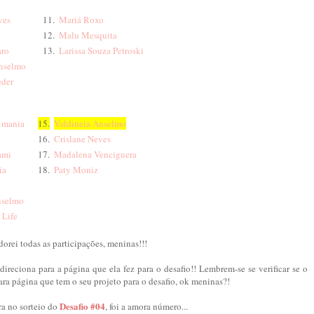
ves
11.
Mariá Roxo
12.
Malu Mesquita
aro
13.
Larissa Souza Petroski
Anselmo
eder
p mania
15.
Valdineia Anselmo
16.
Crislane Neves
ami
17.
Madalena Venciguera
ia
18.
Paty Moniz
nselmo
 Life
orei todas as participações, meninas!!!
ireciona para a página que ela fez para o desafio!! Lembrem-se se verificar se o
ra página que tem o seu projeto para o desafio, ok meninas?!
Desafio #04
a no sorteio do
, foi a amora número...