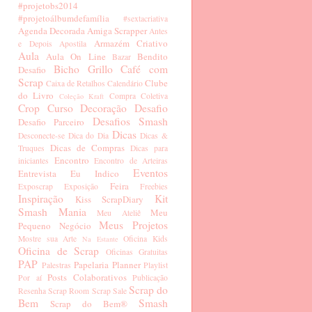
#projetobs2014
#projetoálbumdefamília
#sextacriativa
Agenda Decorada
Amiga Scrapper
Antes
Armazém Criativo
e Depois
Apostila
Aula
Aula On Line
Bendito
Bazar
Bicho Grillo
Café com
Desafio
Scrap
Clube
Caixa de Retalhos
Calendário
do Livro
Compra Coletiva
Coleção Kraft
Crop
Curso
Decoração
Desafio
Desafios Smash
Desafio Parceiro
Dicas
Desconecte-se
Dica do Dia
Dicas &
Dicas de Compras
Truques
Dicas para
Encontro
iniciantes
Encontro de Arteiras
Eventos
Entrevista
Eu Indico
Feira
Exposcrap
Exposição
Freebies
Inspiração
Kit
Kiss ScrapDiary
Smash Mania
Meu
Meu Ateliê
Meus Projetos
Pequeno Negócio
Mostre sua Arte
Oficina Kids
Na Estante
Oficina de Scrap
Oficinas Gratuitas
PAP
Papelaria
Planner
Palestras
Playlist
Posts Colaborativos
Por aí
Publicação
Scrap do
Resenha
Scrap Room
Scrap Sale
Bem
Smash
Scrap do Bem®