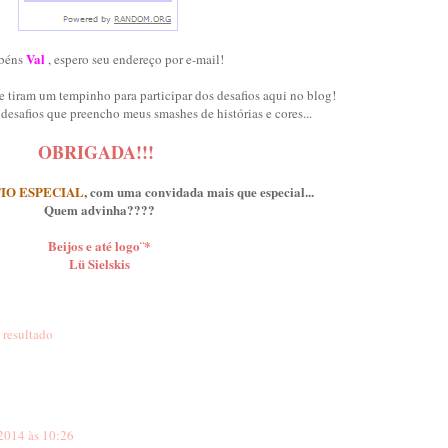
Val
béns
, espero seu endereço por e-mail!
 tiram um tempinho para participar dos desafios aqui no blog!
desafios que preencho meus smashes de histórias e cores...
OBRIGADA!!!
IO ESPECIAL
, com uma convidada mais que especial...
Quem advinha????
Beijos e até logo¨*
Lü Sielskis
,
resultado
2014 às 10:26