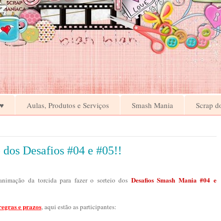
♥
Aulas, Produtos e Serviços
Smash Mania
Scrap d
dos Desafios #04 e #05!!
Desafios Smash Mania #04 e
animação da torcida para fazer o sorteio dos
regras e prazos
, aqui estão as participantes: