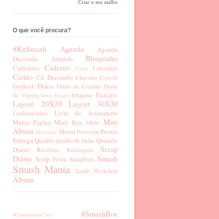
Criar o seu atalho
O que você procura?
#KitSmash
Agenda
Agenda
Bloquinho
Decorada
Altereds
Caderno
Caderneta
Calendário
Caixa
Cartão
Cd Decorado
Chaveiro
Convite
Diário
DayBook
Diário de Cozinha
Diário
Fichário
de Viagem
Etiquetas
Door Hanger
Layout 20X20
Layout 30X30
Livro de Assinaturas
Lembrancinhas
Mini
Marca Página
Mary Kay
Mimo
Álbum
Mural
Pronta
Periscope
Moleskine
Entrega
Quadro
Querido
Quadro de Metas
Scrap
Diário
Receitas
Reciclagem
Diário
Smash
Scrap Festa
Scrapbox
Smash Mania
Tecido
Workshop
Álbum
#SmashBox
#ConfrariadasCores