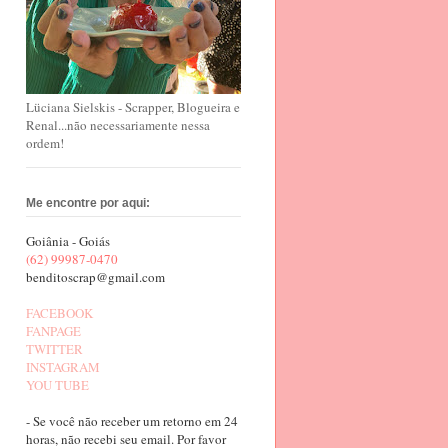
Lüciana Sielskis - Scrapper, Blogueira e
Renal...não necessariamente nessa
ordem!
Me encontre por aqui:
Goiânia - Goiás
(62) 99987-0470
benditoscrap@gmail.com
FACEBOOK
FANPAGE
TWITTER
INSTAGRAM
YOU TUBE
- Se você não receber um retorno em 24
horas, não recebi seu email. Por favor