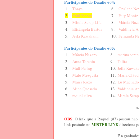
Participantes do Desafio #04:
1.
Thays
6.
Crislane Ne
2.
Mali Pering
7.
Paty Moniz
3.
Mirela Scrap Life
8.
Má
rcia Naz
4.
Elisâ
ngela Bastos
9.
Valdineia 
5.
Jeila Kawakami
10.
Fernanda N
Participantes do Desafio #05:
1.
Má
rcia Nazaro
8.
marina scra
2.
Anna Torchia
9.
Talita
3.
Mali Pering
10.
Jeila Kawak
4.
Malu Mesquita
11.
Maria Clá
ud
5.
Mariá Roxo
12.
Lu Machado
6.
Aline Quesado
13.
Valdineia A
7.
raquel silva
14.
Mirela Scrap
Ad
OBS:
O link que a Raquel (#7) postou não d
MISTER LINK
link postado no
direciona pa
E a ganhador