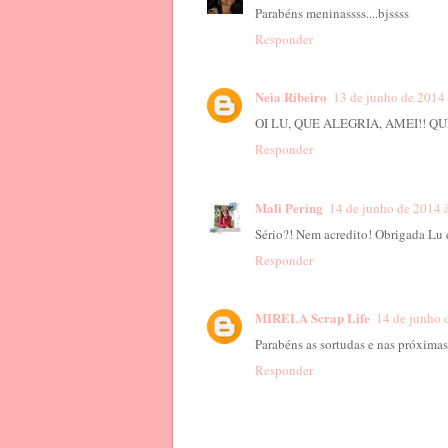
Parabéns meninassss....bjssss
Responder
Neia Ribeiro
13 de junho de 2014 
OI LU, QUE ALEGRIA, AMEI!! QU
Responder
Mali Pering
14 de junho de 2014 
Sério?! Nem acredito! Obrigada Lu 
Responder
MIRELA Scrap Life
14 de junho 
Parabéns as sortudas e nas próximas 
Responder