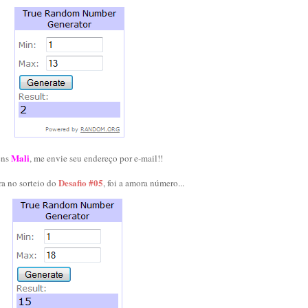
Mali
éns
, me envie seu endereço por e-mail!!
Desafio #05
a no sorteio do
, foi a amora número...