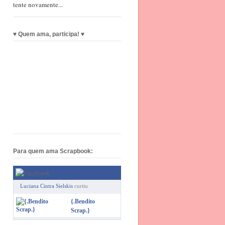
tente novamente...
♥ Quem ama, participa! ♥
Para quem ama Scrapbook:
Luciana Cintra Sielskis
curtiu
{.Bendito
Scrap.}