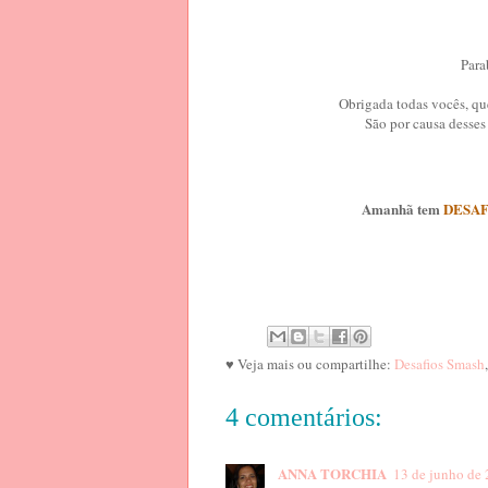
Para
Obrigada todas vocês, que
São por causa desses 
Amanhã tem
DESAF
♥ Veja mais ou compartilhe:
Desafios Smash
4 comentários:
ANNA TORCHIA
13 de junho de 