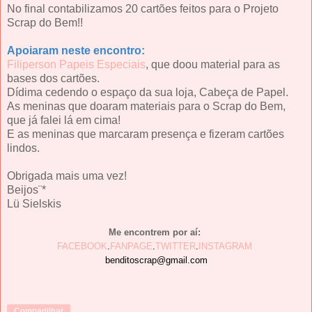
No final contabilizamos 20 cartões feitos para o Projeto
Scrap do Bem!!
Apoiaram neste encontro:
Filiperson Papeis Especiais
, que doou material para as
bases dos cartões.
Dídima cedendo o espaço da sua loja, Cabeça de Papel.
As meninas que doaram materiais para o Scrap do Bem,
que já falei lá em cima!
E as meninas que marcaram presença e fizeram cartões
lindos.
Obrigada mais uma vez!
Beijos¨*
Lü Sielskis
Me encontrem por aí:
FACEBOOK
.
FANPAGE
.
TWITTER
.
INSTAGRAM
benditoscrap@gmail.com
Compartilhar