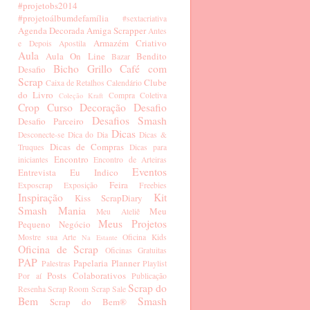
#projetobs2014
#projetoálbumdefamília
#sextacriativa
Agenda Decorada
Amiga Scrapper
Antes
Armazém Criativo
e Depois
Apostila
Aula
Aula On Line
Bendito
Bazar
Bicho Grillo
Café com
Desafio
Scrap
Clube
Caixa de Retalhos
Calendário
do Livro
Compra Coletiva
Coleção Kraft
Crop
Curso
Decoração
Desafio
Desafios Smash
Desafio Parceiro
Dicas
Desconecte-se
Dica do Dia
Dicas &
Dicas de Compras
Truques
Dicas para
Encontro
iniciantes
Encontro de Arteiras
Eventos
Entrevista
Eu Indico
Feira
Exposcrap
Exposição
Freebies
Inspiração
Kit
Kiss ScrapDiary
Smash Mania
Meu
Meu Ateliê
Meus Projetos
Pequeno Negócio
Mostre sua Arte
Oficina Kids
Na Estante
Oficina de Scrap
Oficinas Gratuitas
PAP
Papelaria
Planner
Palestras
Playlist
Posts Colaborativos
Por aí
Publicação
Scrap do
Resenha
Scrap Room
Scrap Sale
Bem
Smash
Scrap do Bem®