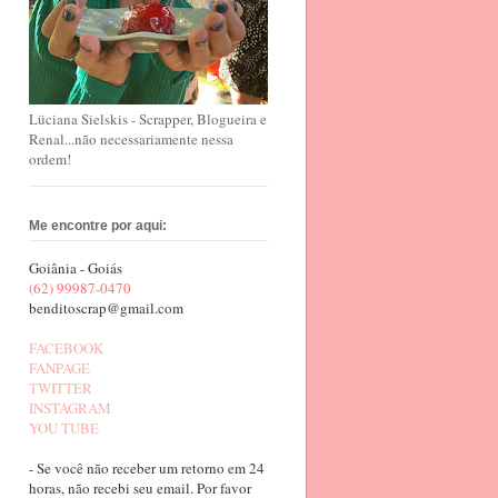
Lüciana Sielskis - Scrapper, Blogueira e
Renal...não necessariamente nessa
ordem!
Me encontre por aqui:
Goiânia - Goiás
(62) 99987-0470
benditoscrap@gmail.com
FACEBOOK
FANPAGE
TWITTER
INSTAGRAM
YOU TUBE
- Se você não receber um retorno em 24
horas, não recebi seu email. Por favor