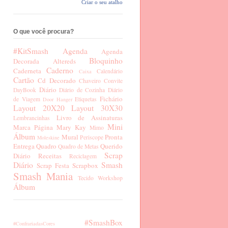
Criar o seu atalho
O que você procura?
#KitSmash
Agenda
Agenda
Bloquinho
Decorada
Altereds
Caderno
Caderneta
Calendário
Caixa
Cartão
Cd Decorado
Chaveiro
Convite
Diário
DayBook
Diário de Cozinha
Diário
Fichário
de Viagem
Etiquetas
Door Hanger
Layout 20X20
Layout 30X30
Livro de Assinaturas
Lembrancinhas
Mini
Marca Página
Mary Kay
Mimo
Álbum
Mural
Pronta
Periscope
Moleskine
Entrega
Quadro
Querido
Quadro de Metas
Scrap
Diário
Receitas
Reciclagem
Diário
Smash
Scrap Festa
Scrapbox
Smash Mania
Tecido
Workshop
Álbum
#SmashBox
#ConfrariadasCores