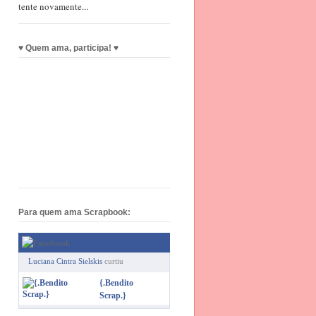
tente novamente...
♥ Quem ama, participa! ♥
Para quem ama Scrapbook:
Luciana Cintra Sielskis
curtiu
{.Bendito
Scrap.}