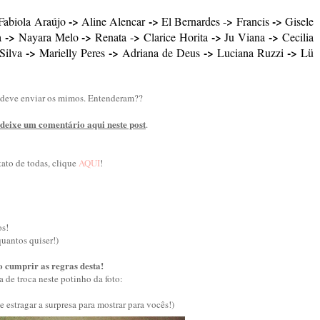
->
->
>
->
Fabiola Araújo
Aline Alencar
El Bernardes -
Francis
Gisele
->
->
>
->
->
a
Nayara Melo
Renata -
Clarice Horita
Ju Viana
Cecilia
->
->
->
->
Silva
Marielly Peres
Adriana de Deus
Luciana Ruzzi
Lü
 deve enviar os mimos. Entenderam??
deixe um comentário aqui neste post
.
tato de todas, clique
AQUI
!
os!
uantos quiser!)
 cumprir as regras desta!
a de troca neste potinho da foto:
e estragar a surpresa para mostrar para vocês!)