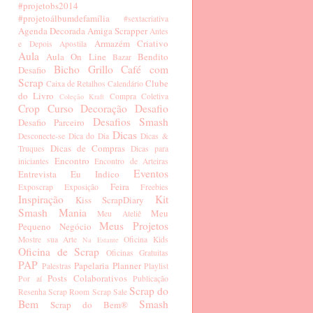
#projetobs2014
#projetoálbumdefamília
#sextacriativa
Agenda Decorada
Amiga Scrapper
Antes
Armazém Criativo
e Depois
Apostila
Aula
Aula On Line
Bendito
Bazar
Bicho Grillo
Café com
Desafio
Scrap
Clube
Caixa de Retalhos
Calendário
do Livro
Compra Coletiva
Coleção Kraft
Crop
Curso
Decoração
Desafio
Desafios Smash
Desafio Parceiro
Dicas
Desconecte-se
Dica do Dia
Dicas &
Dicas de Compras
Truques
Dicas para
Encontro
iniciantes
Encontro de Arteiras
Eventos
Entrevista
Eu Indico
Feira
Exposcrap
Exposição
Freebies
Inspiração
Kit
Kiss ScrapDiary
Smash Mania
Meu
Meu Ateliê
Meus Projetos
Pequeno Negócio
Mostre sua Arte
Oficina Kids
Na Estante
Oficina de Scrap
Oficinas Gratuitas
PAP
Papelaria
Planner
Palestras
Playlist
Posts Colaborativos
Por aí
Publicação
Scrap do
Resenha
Scrap Room
Scrap Sale
Bem
Smash
Scrap do Bem®