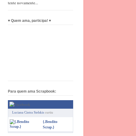
tente novamente...
♥ Quem ama, participa! ♥
Para quem ama Scrapbook:
Luciana Cintra Sielskis
curtiu
{.Bendito
Scrap.}