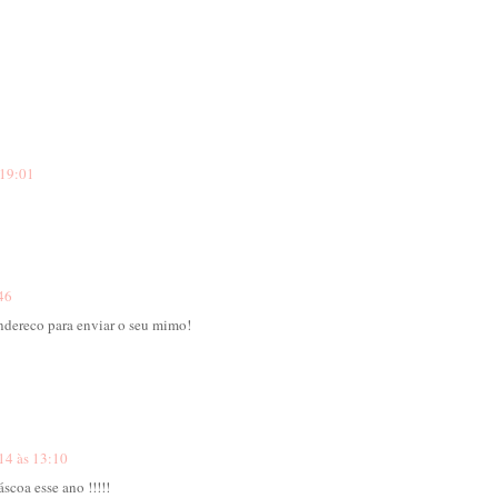
 19:01
:46
endereco para enviar o seu mimo!
14 às 13:10
scoa esse ano !!!!!