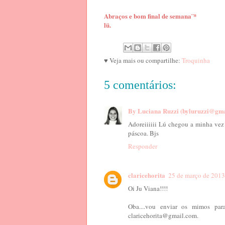
Abraços e bom final de semana¨*
lü.
♥ Veja mais ou compartilhe:
Troquinha
5 comentários:
By Luciana Ruzzi (byluruzzi@gm
Adoreiiiiii Lú chegou a minha vez
páscoa. Bjs
Responder
claricehorita
25 de março de 2013
Oi Ju Viana!!!!
Oba....vou enviar os mimos pa
claricehorita@gmail.com.