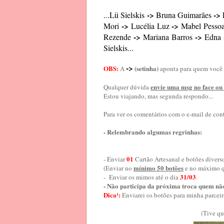
->
->
...Lü Sielskis
Bruna Guimarães
->
->
Mori
Lucélia Luz
Mabel Pesso
->
->
Rezende
Mariana Barros
Edna 
Sielskis...
->
OBS:
(setinha)
A
aponta para quem você
envie uma msg no face ou 
Qualquer dúvida
Estou viajando, mas segunda respondo...
Para ver os comentários com o e-mail
de con
- Relembrando algumas regrinhas:
01
- Enviar
Cartão Artesanal e botões divers
mínimo 50 botões
(Enviar no
e no máximo q
31/03
- Enviar os mimos até o dia
.
- Não participa da próxima troca quem não
Dica¹:
Enviarei os botões para minha parceir
(Tive qu