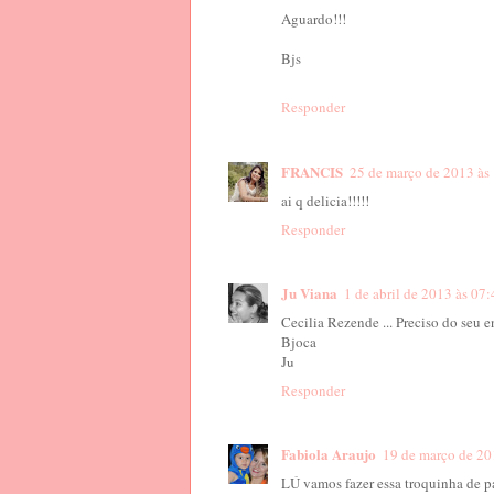
Aguardo!!!
Bjs
Responder
FRANCIS
25 de março de 2013 às
ai q delicia!!!!!
Responder
Ju Viana
1 de abril de 2013 às 07
Cecilia Rezende ... Preciso do seu 
Bjoca
Ju
Responder
Fabiola Araujo
19 de março de 20
LÚ vamos fazer essa troquinha de pá