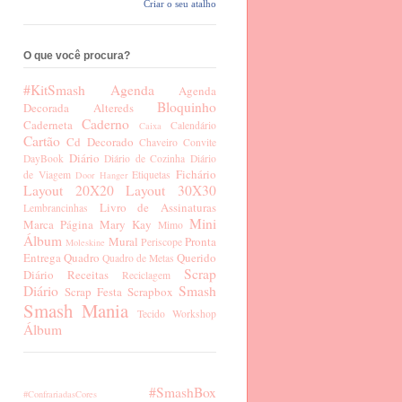
Criar o seu atalho
O que você procura?
#KitSmash
Agenda
Agenda
Bloquinho
Decorada
Altereds
Caderno
Caderneta
Calendário
Caixa
Cartão
Cd Decorado
Chaveiro
Convite
Diário
DayBook
Diário de Cozinha
Diário
Fichário
de Viagem
Etiquetas
Door Hanger
Layout 20X20
Layout 30X30
Livro de Assinaturas
Lembrancinhas
Mini
Marca Página
Mary Kay
Mimo
Álbum
Mural
Pronta
Periscope
Moleskine
Entrega
Quadro
Querido
Quadro de Metas
Scrap
Diário
Receitas
Reciclagem
Diário
Smash
Scrap Festa
Scrapbox
Smash Mania
Tecido
Workshop
Álbum
#SmashBox
#ConfrariadasCores