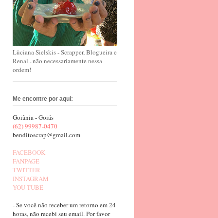
Lüciana Sielskis - Scrapper, Blogueira e
Renal...não necessariamente nessa
ordem!
Me encontre por aqui:
Goiânia - Goiás
(62) 99987-0470
benditoscrap@gmail.com
FACEBOOK
FANPAGE
TWITTER
INSTAGRAM
YOU TUBE
- Se você não receber um retorno em 24
horas, não recebi seu email. Por favor