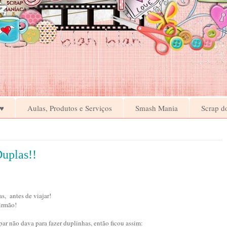
♥
Aulas, Produtos e Serviços
Smash Mania
Scrap d
Duplas!!
s, antes de viajar!
irmão!
ar não dava para fazer duplinhas, então ficou assim: