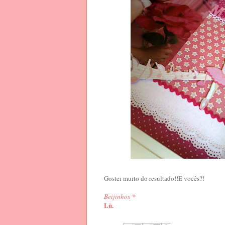
Gostei muito do resultado!!E vocês?!
Beijinhos¨*
Lü.