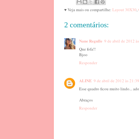
♥ Veja mais ou compartilhe:
Layout 30X30
,
2 comentários:
Nane Regulle
9 de abril de 2012 à
Que fofa!!
Bjoo
Responder
ALINE
9 de abril de 2012 às 21:3
Esse quadro ficou muito lindo... ado
Abraços
Responder