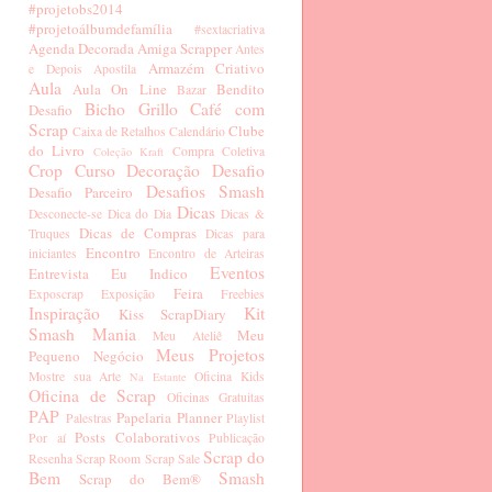
#projetobs2014
#projetoálbumdefamília
#sextacriativa
Agenda Decorada
Amiga Scrapper
Antes
Armazém Criativo
e Depois
Apostila
Aula
Aula On Line
Bendito
Bazar
Bicho Grillo
Café com
Desafio
Scrap
Clube
Caixa de Retalhos
Calendário
do Livro
Compra Coletiva
Coleção Kraft
Crop
Curso
Decoração
Desafio
Desafios Smash
Desafio Parceiro
Dicas
Desconecte-se
Dica do Dia
Dicas &
Dicas de Compras
Truques
Dicas para
Encontro
iniciantes
Encontro de Arteiras
Eventos
Entrevista
Eu Indico
Feira
Exposcrap
Exposição
Freebies
Inspiração
Kit
Kiss ScrapDiary
Smash Mania
Meu
Meu Ateliê
Meus Projetos
Pequeno Negócio
Mostre sua Arte
Oficina Kids
Na Estante
Oficina de Scrap
Oficinas Gratuitas
PAP
Papelaria
Planner
Palestras
Playlist
Posts Colaborativos
Por aí
Publicação
Scrap do
Resenha
Scrap Room
Scrap Sale
Bem
Smash
Scrap do Bem®