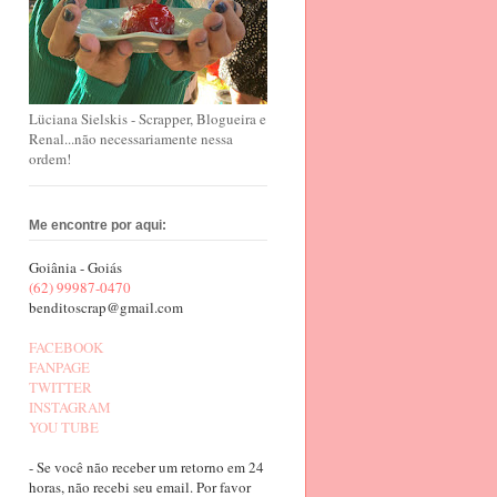
Lüciana Sielskis - Scrapper, Blogueira e
Renal...não necessariamente nessa
ordem!
Me encontre por aqui:
Goiânia - Goiás
(62) 99987-0470
benditoscrap@gmail.com
FACEBOOK
FANPAGE
TWITTER
INSTAGRAM
YOU TUBE
- Se você não receber um retorno em 24
horas, não recebi seu email. Por favor