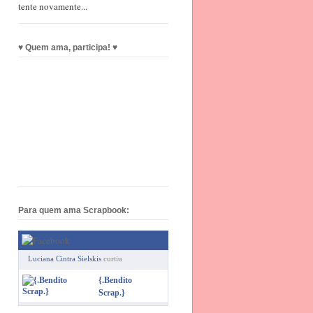
tente novamente...
♥ Quem ama, participa! ♥
Para quem ama Scrapbook:
Luciana Cintra Sielskis
curtiu
{.Bendito
Scrap.}