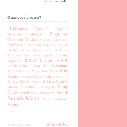
Criar o seu atalho
O que você procura?
#KitSmash
Agenda
Agenda
Bloquinho
Decorada
Altereds
Caderno
Caderneta
Calendário
Caixa
Cartão
Cd Decorado
Chaveiro
Convite
Diário
DayBook
Diário de Cozinha
Diário
Fichário
de Viagem
Etiquetas
Door Hanger
Layout 20X20
Layout 30X30
Livro de Assinaturas
Lembrancinhas
Mini
Marca Página
Mary Kay
Mimo
Álbum
Mural
Pronta
Periscope
Moleskine
Entrega
Quadro
Querido
Quadro de Metas
Scrap
Diário
Receitas
Reciclagem
Diário
Smash
Scrap Festa
Scrapbox
Smash Mania
Tecido
Workshop
Álbum
#SmashBox
#ConfrariadasCores