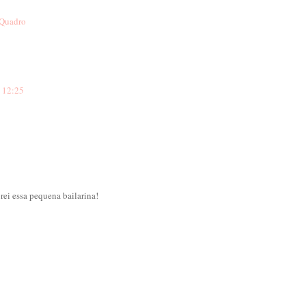
Quadro
s 12:25
9
rei essa pequena bailarina!