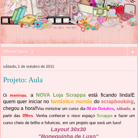
▼
sábado, 1 de outubro de 2011
Projeto: Aula
a
NOVA Loja Scrappa
está ficando linda!E
Oi
meninas
,
quem quer iniciar no
fantástico mundo
do
scrapbooking
,
chegou a hora!!
V
ou ministrar u
m curso dia
08 de Outubro
,
sábado
, a
partir das
09hrs
. Venha conhecer o novo espaço
Scrappa
e fazer um
curso
cheio de brilho e fofurices, em um projeto que será um luxo!
Layout 30x30
"Bonequinha de Luxo"