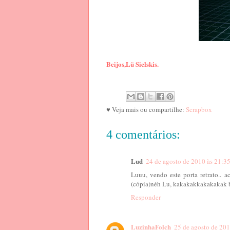
Beijos,Lü Sielskis.
♥ Veja mais ou compartilhe:
Scrapbox
4 comentários:
Lud
24 de agosto de 2010 às 21:3
Luuu, vendo este porta retrato.. a
(cópia)néh Lu, kakakakkakakakak
Responder
LuzinhaFolch
25 de agosto de 201