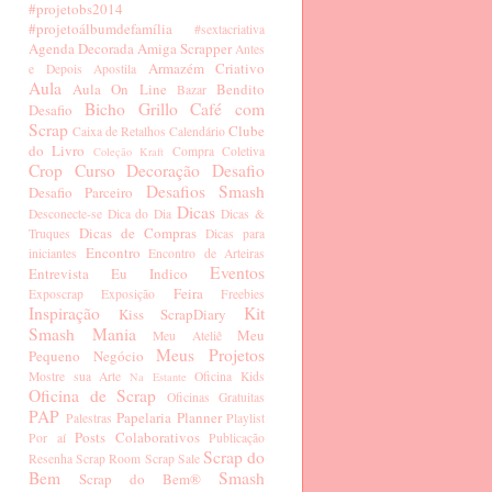
#projetobs2014
#projetoálbumdefamília
#sextacriativa
Agenda Decorada
Amiga Scrapper
Antes
Armazém Criativo
e Depois
Apostila
Aula
Aula On Line
Bendito
Bazar
Bicho Grillo
Café com
Desafio
Scrap
Clube
Caixa de Retalhos
Calendário
do Livro
Compra Coletiva
Coleção Kraft
Crop
Curso
Decoração
Desafio
Desafios Smash
Desafio Parceiro
Dicas
Desconecte-se
Dica do Dia
Dicas &
Dicas de Compras
Truques
Dicas para
Encontro
iniciantes
Encontro de Arteiras
Eventos
Entrevista
Eu Indico
Feira
Exposcrap
Exposição
Freebies
Inspiração
Kit
Kiss ScrapDiary
Smash Mania
Meu
Meu Ateliê
Meus Projetos
Pequeno Negócio
Mostre sua Arte
Oficina Kids
Na Estante
Oficina de Scrap
Oficinas Gratuitas
PAP
Papelaria
Planner
Palestras
Playlist
Posts Colaborativos
Por aí
Publicação
Scrap do
Resenha
Scrap Room
Scrap Sale
Bem
Smash
Scrap do Bem®