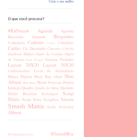
Criar o seu atalho
O que você procura?
#KitSmash
Agenda
Agenda
Bloquinho
Decorada
Altereds
Caderno
Caderneta
Calendário
Caixa
Cartão
Cd Decorado
Chaveiro
Convite
Diário
DayBook
Diário de Cozinha
Diário
Fichário
de Viagem
Etiquetas
Door Hanger
Layout 20X20
Layout 30X30
Livro de Assinaturas
Lembrancinhas
Mini
Marca Página
Mary Kay
Mimo
Álbum
Mural
Pronta
Periscope
Moleskine
Entrega
Quadro
Querido
Quadro de Metas
Scrap
Diário
Receitas
Reciclagem
Diário
Smash
Scrap Festa
Scrapbox
Smash Mania
Tecido
Workshop
Álbum
#SmashBox
#ConfrariadasCores