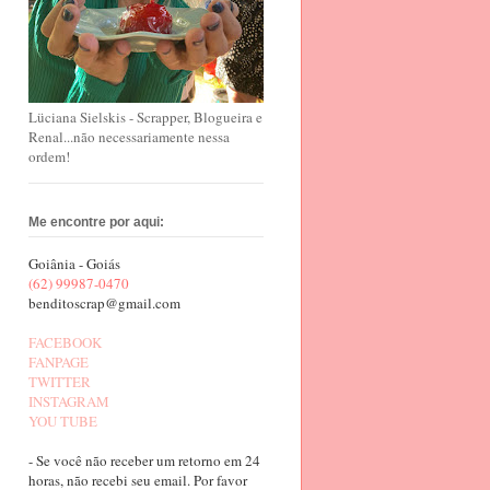
Lüciana Sielskis - Scrapper, Blogueira e
Renal...não necessariamente nessa
ordem!
Me encontre por aqui:
Goiânia - Goiás
(62) 99987-0470
benditoscrap@gmail.com
FACEBOOK
FANPAGE
TWITTER
INSTAGRAM
YOU TUBE
- Se você não receber um retorno em 24
horas, não recebi seu email. Por favor