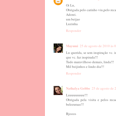
Oi Lu,
Obrigada pelo carinho viu,pelo rec
Adorei.
um beijao
Luzinha
Responder
Mayumi
25 de agosto de 2010 às 
Lu querida, se sem inspiração vc. i
que vc. faz inspirada!!!
Tudo maravilhoso demais, linda!!!
Mil beijinhos e lindo dia!!!
Responder
Nathalya Gobbo
25 de agosto de 
Luuuuuuuuu!!!
Obrigada pela visita e pelos rec
belezuraas!!!
Bjooos