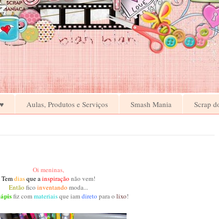
♥
Aulas, Produtos e Serviços
Smash Mania
Scrap d
Oi meninas,
Tem
dias
que a
inspiração
não vem!
Então
fico
inventando
moda...
lápis
fiz com
materiais
que iam
direto
para o
lixo
!