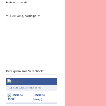
tente novamente...
♥ Quem ama, participa! ♥
Para quem ama Scrapbook:
Luciana Cintra Sielskis
curtiu
{.Bendito
Scrap.}