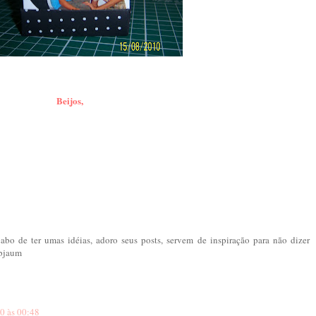
Beijos,
5
cabo de ter umas idéias, adoro seus posts, servem de inspiração para não dizer
 bjaum
0 às 00:48