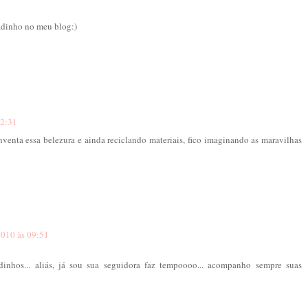
adinho no meu blog:)
02:31
nventa essa belezura e ainda reciclando materiais, fico imaginando as maravilhas
2010 às 09:51
adinhos... aliás, já sou sua seguidora faz tempoooo... acompanho sempre suas